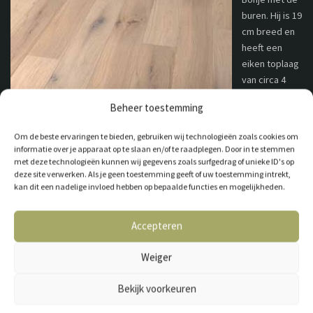
buren. Hij is 19
cm breed en
heeft een
eiken toplaag
van circa 4
mm, voorzien
Beheer toestemming
van een kleine
V groef en
Om de beste ervaringen te bieden, gebruiken wij technologieën zoals cookies om
kant en klaar
informatie over je apparaat op te slaan en/of te raadplegen. Door in te stemmen
geolied.
met deze technologieën kunnen wij gegevens zoals surfgedrag of unieke ID's op
deze site verwerken. Als je geen toestemming geeft of uw toestemming intrekt,
kan dit een nadelige invloed hebben op bepaalde functies en mogelijkheden.
Accepteren
Weiger
GESCHIKT VOOR VLOERVERWARMING
Bekijk voorkeuren