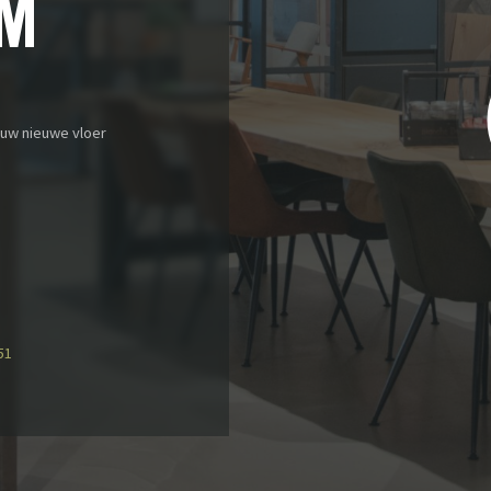
M
ouw nieuwe vloer
51