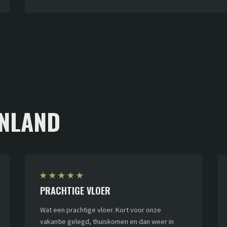
klooster!
aanwezig zijn.
NLAND
★
★
★
★
★
PRACHTIGE VLOER
Wat een prachtige vloer. Kort voor onze
vakantie gelegd, thuiskomen en dan weer in