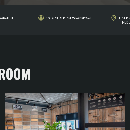
GARANTIE
100% NEDERLANDS FABRICAAT
LEVERI
NED
WROOM