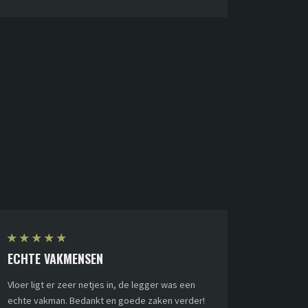
★
★
★
★
★
ECHTE VAKMENSEN
Vloer ligt er zeer netjes in, de legger was een
echte vakman. Bedankt en goede zaken verder!