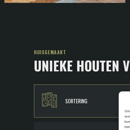
HUISGEMAAKT
UNIEKE HOUTEN 
SORTERING
Om 
ove
kun
toe