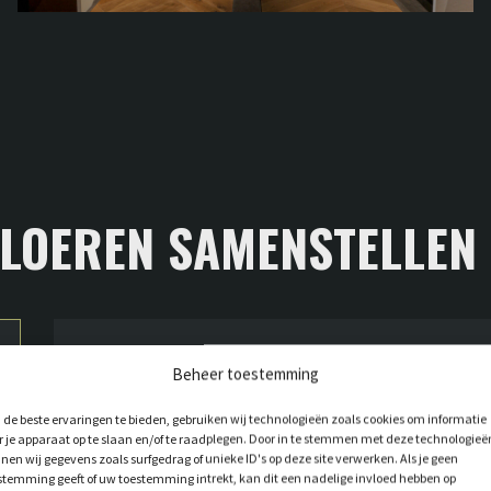
VLOEREN SAMENSTELLEN
Beheer toestemming
SORTERING
de beste ervaringen te bieden, gebruiken wij technologieën zoals cookies om informatie
r je apparaat op te slaan en/of te raadplegen. Door in te stemmen met deze technologieë
nen wij gegevens zoals surfgedrag of unieke ID's op deze site verwerken. Als je geen
De eerste stap in het recept is het kiezen van
stemming geeft of uw toestemming intrekt, kan dit een nadelige invloed hebben op
de sortering van de vloer. Deze sortering