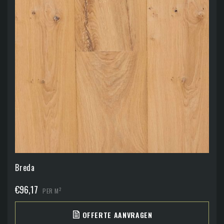
Breda
€
96,17
2
PER M
OFFERTE AANVRAGEN