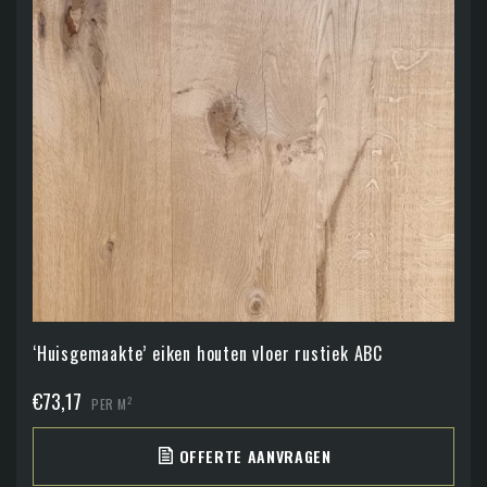
‘Huisgemaakte’ eiken houten vloer rustiek ABC
€
73,17
2
PER M
OFFERTE AANVRAGEN