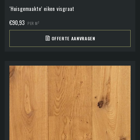
‘Huisgemaakte’ eiken visgraat
€
90,93
2
PER M
OFFERTE AANVRAGEN