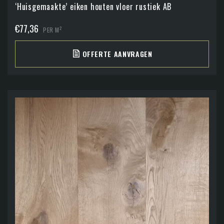
‘Huisgemaakte’ eiken houten vloer rustiek AB
€
77,36
2
PER M
OFFERTE AANVRAGEN