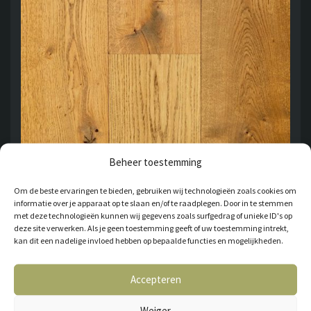
Beheer toestemming
Om de beste ervaringen te bieden, gebruiken wij technologieën zoals cookies om
informatie over je apparaat op te slaan en/of te raadplegen. Door in te stemmen
met deze technologieën kunnen wij gegevens zoals surfgedrag of unieke ID's op
Amsterdam
deze site verwerken. Als je geen toestemming geeft of uw toestemming intrekt,
kan dit een nadelige invloed hebben op bepaalde functies en mogelijkheden.
€
96,17
2
PER M
Accepteren
OFFERTE AANVRAGEN
Weiger