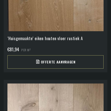
‘Huisgemaakte’ eiken houten vloer rustiek A
€
81,94
2
PER M
OFFERTE AANVRAGEN