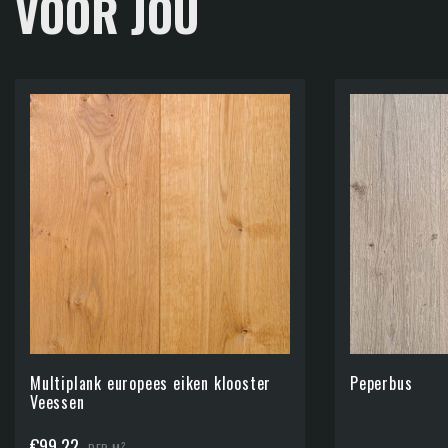
VOOR JOU
Multiplank europees eiken klooster
Peperbus
Veessen
€
99,22
2