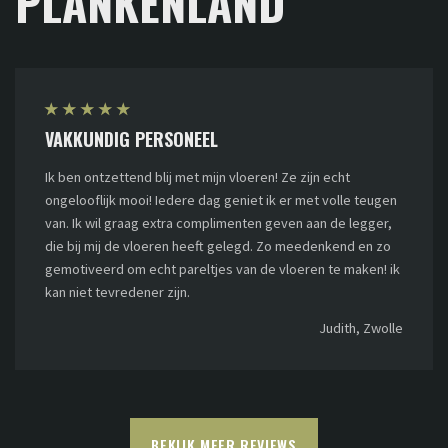
PLANKENLAND
★
★
★
★
★
VAKKUNDIG PERSONEEL
Ik ben ontzettend blij met mijn vloeren! Ze zijn echt
ongelooflijk mooi! Iedere dag geniet ik er met volle teugen
van. Ik wil graag extra complimenten geven aan de legger,
die bij mij de vloeren heeft gelegd. Zo meedenkend en zo
gemotiveerd om echt pareltjes van de vloeren te maken! ik
kan niet tevredener zijn.
Judith, Zwolle
BEKIJK MEER REVIEWS