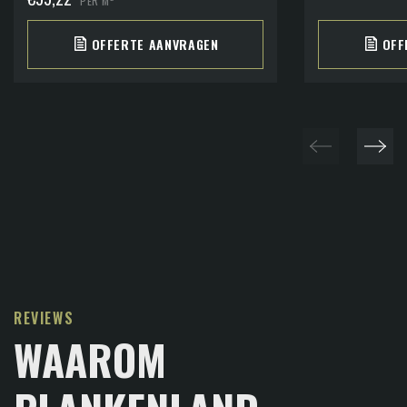
PER M
OFFERTE AANVRAGEN
OFF
REVIEWS
WAAROM