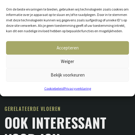
Om de beste ervaringen te bieden, gebruiken wij technologieën zoals cookies om
informatie over je apparaat op te slaan en/of te raadplegen. Door in te stemmen
met deze technologieën kunnen wij gegevens zoals surfgedrag of unieke ID's op
deze site verwerken. Als je geen toestemming geeft of uw toestemming intrekt,
kan dit een nadelige invloed hebben op bepaalde functies en mogelijkheden.
Accepteren
Weiger
Bekijk voorkeuren
Cookiebeleid
Privacyverklaring
GERELATEERDE VLOEREN
OOK INTERESSANT