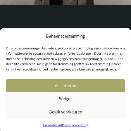
Beheer toestemming
Om de beste ervaringen te bieden, gebruiken wij technologieën zoals cookies om
informatie over je apparaat op te slaan en/of te raadplegen. Door in te stemmen
met deze technologieën kunnen wij gegevens zoals surfgedrag of unieke ID's op
MANON
deze site verwerken. Als je geen toestemming geeft of uw toestemming intrekt,
kan dit een nadelige invloed hebben op bepaalde functies en mogelijkheden.
Accepteren
Manon, de klantenspecialist! Manon helpt jou graag met het uitzoeken
van jouw nieuwe vloer. Advies nodig of de vloer wel bij jouw interieur
Weiger
past, geschikt is voor vloerverwarming of twijfel je over de breedte
of kleur? Manon adviseert je graag! Ook naderhand kan het zijn dat je
Bekijk voorkeuren
in contact komt met Manon. Ze houdt zich namelijk ook bezig met de
planning en administratie.
Cookiebeleid
Privacyverklaring