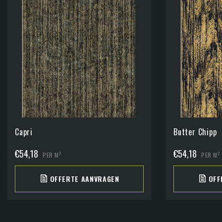
Capri
Butter Chipp
€
54,18
€
54,18
2
2
PER M
PER M
OFFERTE AANVRAGEN
OFF