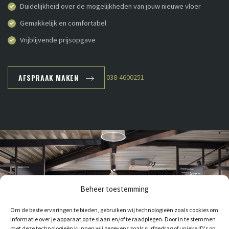
Duidelijkheid over de mogelijkheden van jouw nieuwe vloer
Gemakkelijk en comfortabel
Vrijblijvende prijsopgave
AFSPRAAK MAKEN
038-4600251
Beheer toestemming
Om de beste ervaringen te bieden, gebruiken wij technologieën zoals cookies om
informatie over je apparaat op te slaan en/of te raadplegen. Door in te stemmen
met deze technologieën kunnen wij gegevens zoals surfgedrag of unieke ID's op