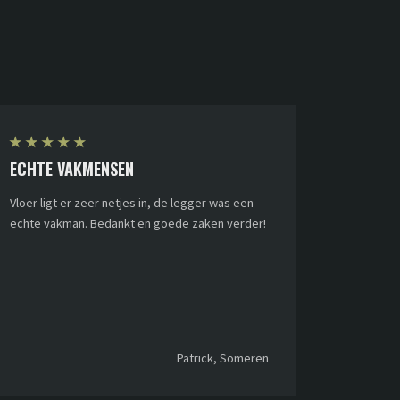
★
★
★
★
★
ECHTE VAKMENSEN
Vloer ligt er zeer netjes in, de legger was een
echte vakman. Bedankt en goede zaken verder!
Patrick, Someren