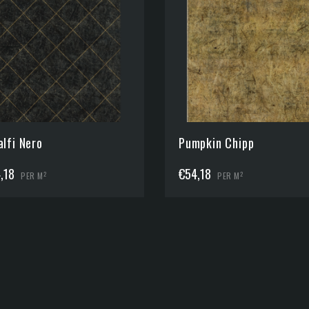
lfi Nero
Pumpkin Chipp
,18
€
54,18
2
2
PER M
PER M