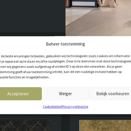
Beheer toestemming
de beste ervaringen te bieden, gebruiken wij technologieën zoals cookies om informatie
r je apparaat op te slaan en/of te raadplegen. Door in te stemmen met deze technologieë
nen wij gegevens zoals surfgedrag of unieke ID's op deze site verwerken. Als je geen
stemming geeft of uw toestemming intrekt, kan dit een nadelige invloed hebben op
aalde functies en mogelijkheden.
T VOOR JOU
Accepteren
Weiger
Bekijk voorkeuren
Cookiebeleid
Privacyverklaring