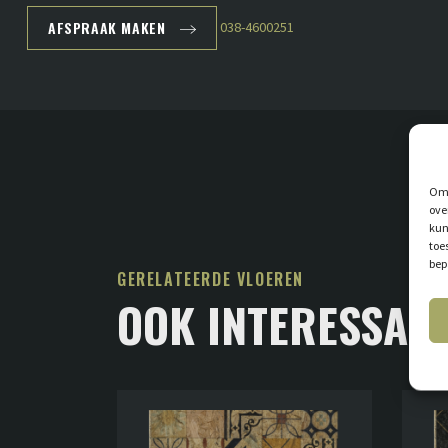
AFSPRAAK MAKEN
038-4600251
Om 
ove
kun
toe
bep
GERELATEERDE VLOEREN
OOK INTERESSAN