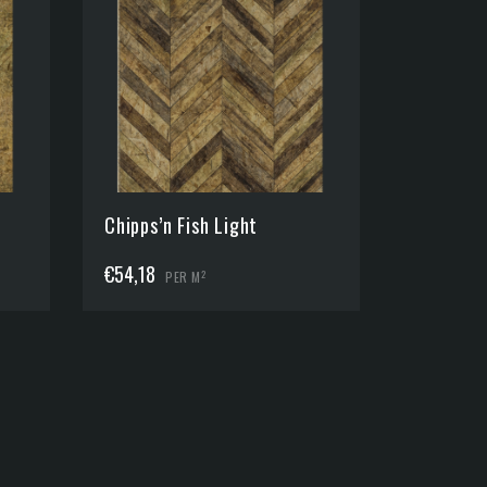
Chipps’n Fish Light
€
54,18
2
PER M