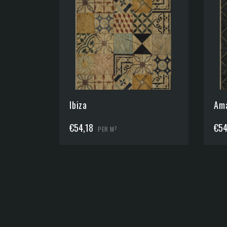
Ibiza
Ama
€
54,18
€
54
2
PER M