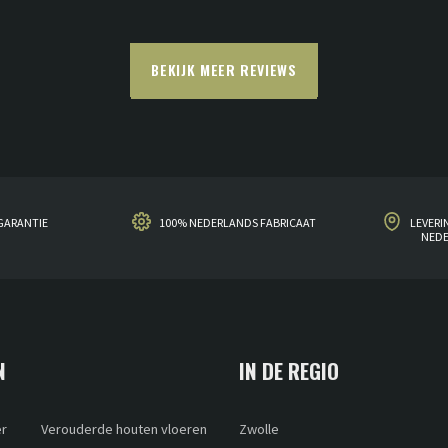
BEKIJK MEER REVIEWS
GARANTIE
100% NEDERLANDS FABRICAAT
LEVERI
NED
N
IN DE REGIO
er
Verouderde houten vloeren
Zwolle