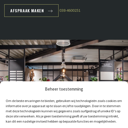
AFSPRAAK MAKEN
038-4600251
Beheer toestemming
Om de beste ervaringen te bieden, gebruiken wij technologieën zoals cookies om
informatie over je apparaat op te slaan en/of te raadplegen. Door in te stemmen
met deze technologieën kunnen wij gegevens zoals surfgedrag of unieke ID's op
deze site verwerken. Als je geen toestemming geeft of uw toestemming intrekt,
kan dit een nadelige invloed hebben op bepaalde functies en mogelijkheden.