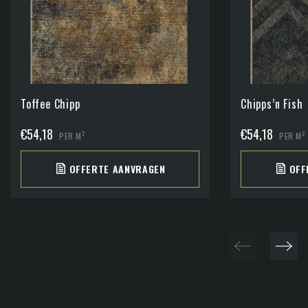
Toffee Chipp
Chipps’n Fish
€
54,18
€
54,18
2
2
PER M
PER M
OFFERTE AANVRAGEN
OFF