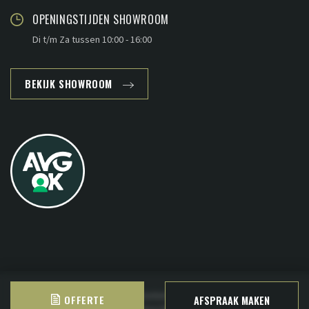
OPENINGSTIJDEN SHOWROOM
Di t/m Za tussen 10:00 - 16:00
BEKIJK SHOWROOM
Copyright © 2026 - www.plankenland.nl ·
Sitemap
·
Privacy
OFFERTE
AFSPRAAK MAKEN
Deze website is ontwikkeld door
B&S Media Internetmarketing