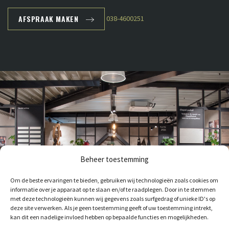
AFSPRAAK MAKEN
038-4600251
Beheer toestemming
Om de beste ervaringen te bieden, gebruiken wij technologieën zoals cookies om
informatie over je apparaat op te slaan en/of te raadplegen. Door in te stemmen
met deze technologieën kunnen wij gegevens zoals surfgedrag of unieke ID's op
deze site verwerken. Als je geen toestemming geeft of uw toestemming intrekt,
kan dit een nadelige invloed hebben op bepaalde functies en mogelijkheden.