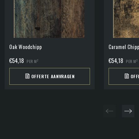
Oak Woodchipp
Caramel Chip
€
54,18
€
54,18
2
2
PER M
PER M
OFFERTE AANVRAGEN
OFF