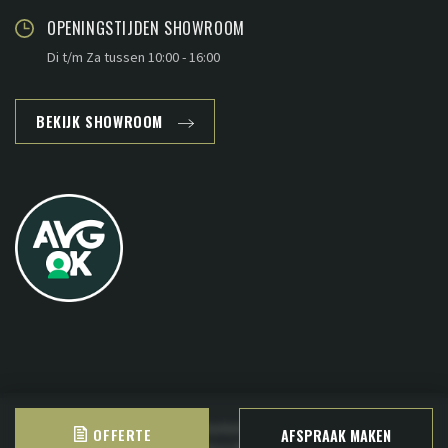
OPENINGSTIJDEN SHOWROOM
Di t/m Za tussen 10:00 - 16:00
BEKIJK SHOWROOM
Copyright © 2026 - www.plankenland.nl ·
Sitemap
·
Privacy
OFFERTE
AFSPRAAK MAKEN
Deze website is ontwikkeld door
B&S Media Internetmarketing