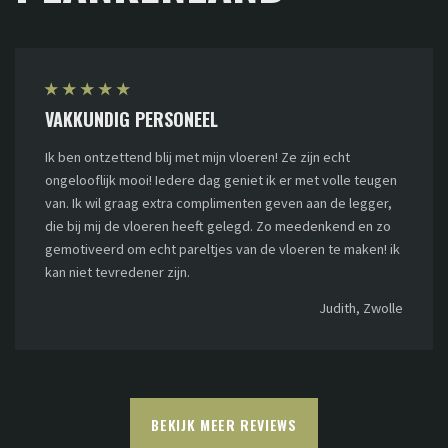
★
★
★
★
★
VAKKUNDIG PERSONEEL
Ik ben ontzettend blij met mijn vloeren! Ze zijn echt
ongelooflijk mooi! Iedere dag geniet ik er met volle teugen
van. Ik wil graag extra complimenten geven aan de legger,
die bij mij de vloeren heeft gelegd. Zo meedenkend en zo
gemotiveerd om echt pareltjes van de vloeren te maken! ik
kan niet tevredener zijn.
Judith, Zwolle
BEKIJK MEER REVIEWS