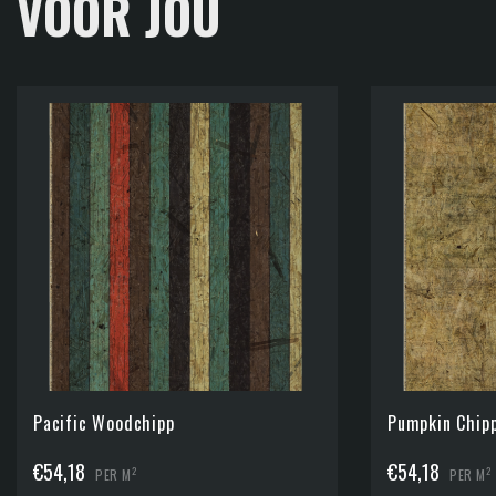
VOOR JOU
Pacific Woodchipp
Pumpkin Chip
€
54,18
€
54,18
2
2
PER M
PER M