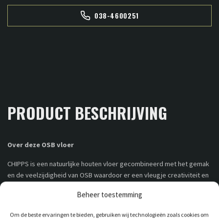
038-4600251
PRODUCT BESCHRIJVING
Over deze OSB vloer
CHIPPS is een natuurlijke houten vloer gecombineerd met het gemak
en de veelzijdigheid van OSB waardoor er een vleugje creativiteit en
design aan toegevoegd wordt. Een gebruiksvriendelijke, praktische
Beheer toestemming
oplossing voor vloeren, wanden en plafonds die tegelijkertijd een
opvallende designkeuze is. Bijna onmogelijk te weerstaan!
Om de beste ervaringen te bieden, gebruiken wij technologieën zoals cookies om