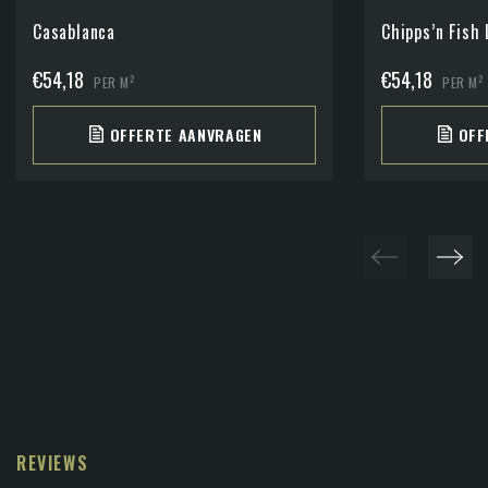
Casablanca
Chipps’n Fish 
€
54,18
€
54,18
2
2
PER M
PER M
OFFERTE AANVRAGEN
OFF
REVIEWS