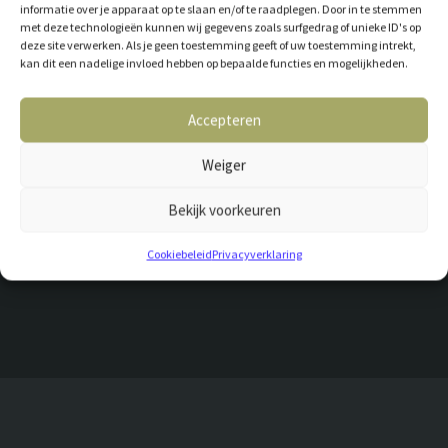
informatie over je apparaat op te slaan en/of te raadplegen. Door in te stemmen
Waarom zou je tegen de stroom ingaan? Deze platen laten zien waar
met deze technologieën kunnen wij gegevens zoals surfgedrag of unieke ID's op
ze van gemaakt zijn: houtsnippers. De karakteristieke, rokerige
deze site verwerken. Als je geen toestemming geeft of uw toestemming intrekt,
smaken van WoodChipps. Prachtige kleuren die jouw interieur een
kan dit een nadelige invloed hebben op bepaalde functies en mogelijkheden.
bijzondere twist geven.
Accepteren
Chipps is leverbaar in 15 of 18 mm dik, per plaat van 244 cm lang en 59
cm breed. Bovenstaande prijs is gebaseerd op 15 mm dik, per m².
Weiger
PRODUCTEIGENSCHAPPEN
Bekijk voorkeuren
Cookiebeleid
Privacyverklaring