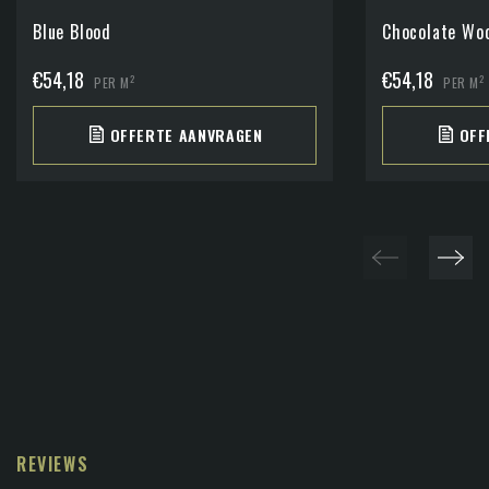
Blue Blood
Chocolate Wo
€
54,18
€
54,18
2
2
PER M
PER M
OFFERTE AANVRAGEN
OFF
REVIEWS