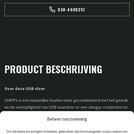
038-4600251
PRODUCT BESCHRIJVING
Over deze OSB vloer
CHIPPS is een natuurlijke houten vloer gecombineerd met het gemak
en de veelzijdigheid van OSB waardoor er een vleugje creativiteit en
design aan toegevoegd wordt. Een gebruiksvriendelijke, praktische
Beheer toestemming
oplossing voor vloeren, wanden en plafonds die tegelijkertijd een
opvallende designkeuze is. Bijna onmogelijk te weerstaan!
Om de beste ervaringen te bieden, gebruiken wij technologieën zoals cookies om