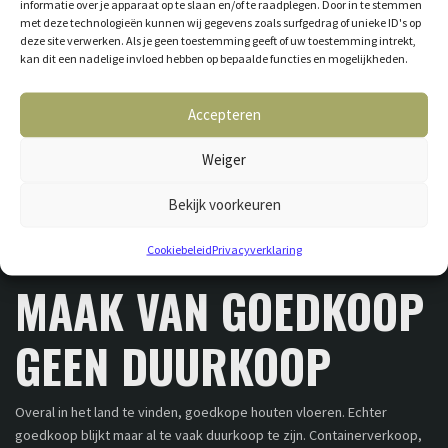
GESCHILDERDE
informatie over je apparaat op te slaan en/of te raadplegen. Door in te stemmen
met deze technologieën kunnen wij gegevens zoals surfgedrag of unieke ID's op
deze site verwerken. Als je geen toestemming geeft of uw toestemming intrekt,
HOUTEN VLOEREN
kan dit een nadelige invloed hebben op bepaalde functies en mogelijkheden.
Accepteren
Goedkope houten vloeren kunnen – zoals zoveel houten objecten –
Weiger
ook geschilderd worden. Je vindt ze dan ook veel in
televisieprogramma’s en woonbladen terug. Denk aan Eigen Huis en
Bekijk voorkeuren
Tuin of Wonen Landelijke Stijl. Bij Plankenland hebben wij veel
verschillende, trendy modellen die je zelf kunt samenstellen. Zo
Cookiebeleid
Privacyverklaring
creëer je heel makkelijk de gewenste uitstraling.
MAAK VAN GOEDKOOP
GEEN DUURKOOP
Overal in het land te vinden, goedkope houten vloeren. Echter
goedkoop blijkt maar al te vaak duurkoop te zijn. Containerverkoop,