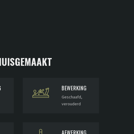
 HUISGEMAAKT
G
BEWERKING
Geschaafd,
verouderd
AFWERKING