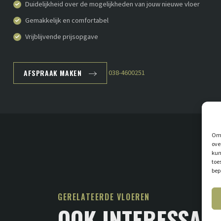
Duidelijkheid over de mogelijkheden van jouw nieuwe vloer
Gemakkelijk en comfortabel
Vrijblijvende prijsopgave
AFSPRAAK MAKEN
038-4600251
Om 
ove
kun
toe
bep
GERELATEERDE VLOEREN
OOK INTERESSAN