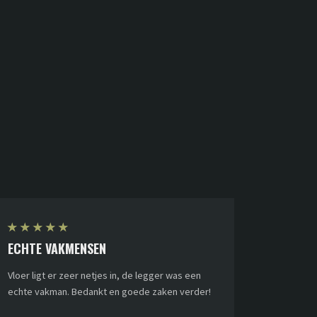
★
★
★
★
★
ECHTE VAKMENSEN
Vloer ligt er zeer netjes in, de legger was een
echte vakman. Bedankt en goede zaken verder!