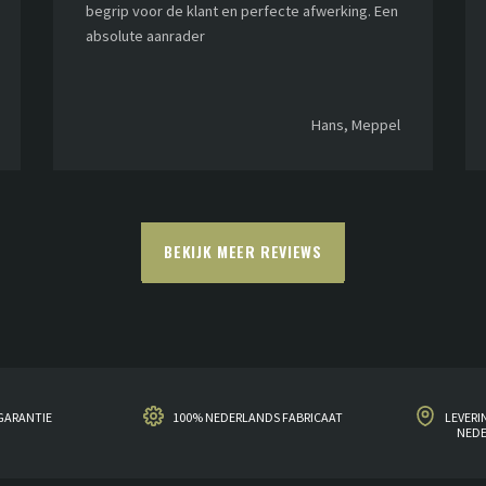
begrip voor de klant en perfecte afwerking. Een
absolute aanrader
Hans, Meppel
BEKIJK MEER REVIEWS
GARANTIE
100% NEDERLANDS FABRICAAT
LEVERI
NED