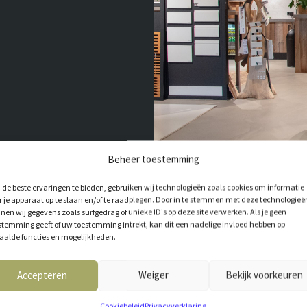
Beheer toestemming
de beste ervaringen te bieden, gebruiken wij technologieën zoals cookies om informatie
r je apparaat op te slaan en/of te raadplegen. Door in te stemmen met deze technologieë
nen wij gegevens zoals surfgedrag of unieke ID's op deze site verwerken. Als je geen
stemming geeft of uw toestemming intrekt, kan dit een nadelige invloed hebben op
aalde functies en mogelijkheden.
Accepteren
Weiger
Bekijk voorkeuren
T VOOR JOU
Cookiebeleid
Privacyverklaring