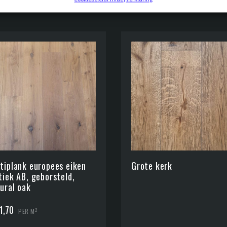
tiplank europees eiken
Grote kerk
tiek AB, geborsteld,
ural oak
1,70
2
PER M