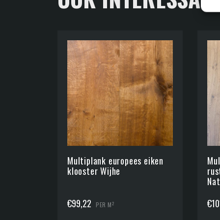
Multiplank europees eiken
Mul
klooster Wijhe
rus
Nat
€
99,22
€
10
2
PER M