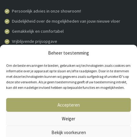
Persoonlijk advies in onze showroom!
Duidelijkheid over de mogelijkheden van jouw nieuwe vloer
Gemakkelijk en comfortabel
Vrijblijvende prijsopgave
Beheer toestemming
AFSPRAAK MAKEN
038-4600251
Om de beste ervaringen te bieden, gebruiken wij technologieën zoals cookies om
informatie over je apparaat op te slaan en/of te raadplegen. Door in te stemmen
met deze technologieën kunnen wij gegevens zoals surfgedrag of unieke ID's op
deze site verwerken. Als je geen toestemming geeft of uw toestemming intrekt,
kan dit een nadelige invloed hebben op bepaalde functies en mogelijkheden.
Accepteren
Weiger
Bekijk voorkeuren