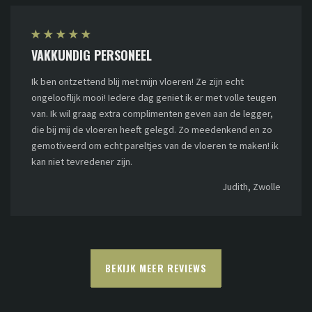
★
★
★
★
★
VAKKUNDIG PERSONEEL
Ik ben ontzettend blij met mijn vloeren! Ze zijn echt
ongelooflijk mooi! Iedere dag geniet ik er met volle teugen
van. Ik wil graag extra complimenten geven aan de legger,
die bij mij de vloeren heeft gelegd. Zo meedenkend en zo
gemotiveerd om echt pareltjes van de vloeren te maken! ik
kan niet tevredener zijn.
Judith, Zwolle
BEKIJK MEER REVIEWS