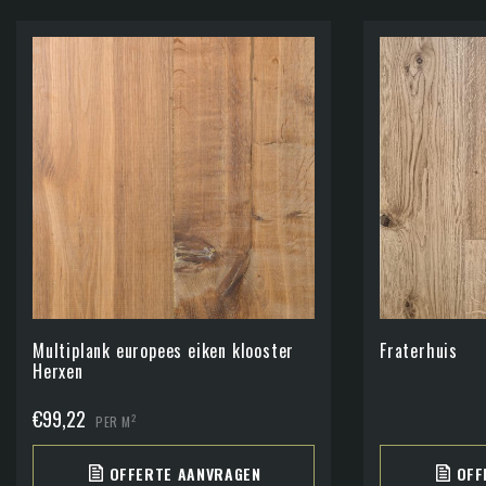
Multiplank europees eiken klooster
Fraterhuis
Herxen
€
99,22
2
PER M
OFFERTE AANVRAGEN
OFF