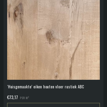
‘Huisgemaakte’ eiken houten vloer rustiek ABC
€
73,17
2
PER M