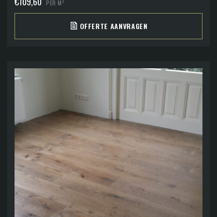
€
109,60
2
PER M
OFFERTE AANVRAGEN