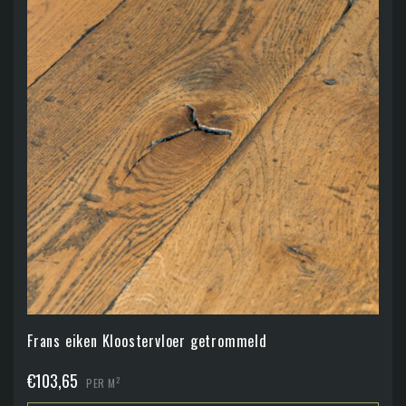
Frans eiken Kloostervloer getrommeld
€
103,65
2
PER M