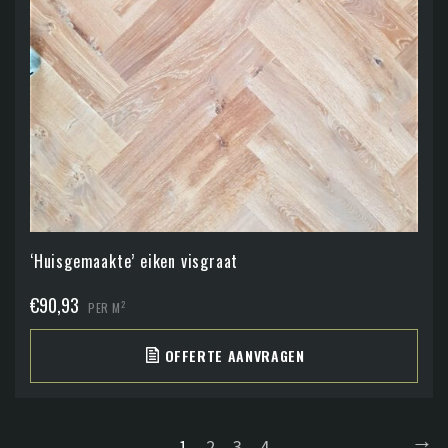
‘Huisgemaakte’ eiken visgraat
€
90,93
2
PER M
OFFERTE AANVRAGEN
→
1
2
3
4