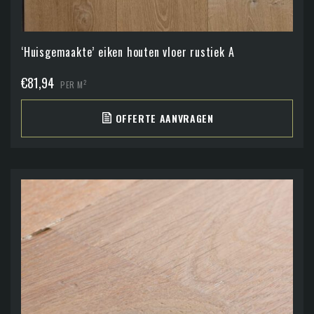
‘Huisgemaakte’ eiken houten vloer rustiek A
€
81,94
2
PER M
OFFERTE AANVRAGEN