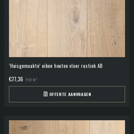
‘Huisgemaakte’ eiken houten vloer rustiek AB
€
77,36
2
PER M
OFFERTE AANVRAGEN