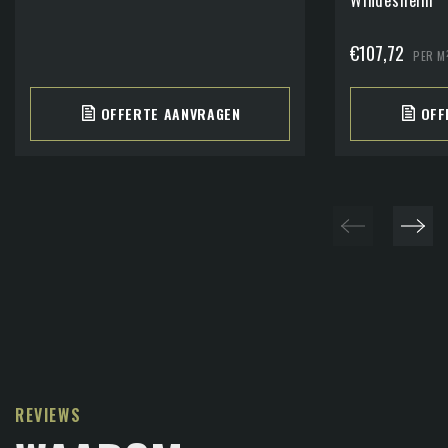
€
107,72
PER M
OFFERTE AANVRAGEN
OFF
REVIEWS