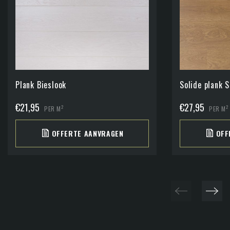
Plank Bieslook
Solide plank S
€
21,95
€
27,95
2
2
PER M
PER M
OFFERTE AANVRAGEN
OFF