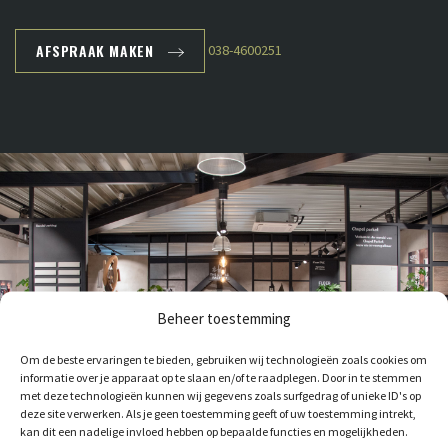
AFSPRAAK MAKEN
038-4600251
Beheer toestemming
Om de beste ervaringen te bieden, gebruiken wij technologieën zoals cookies om
informatie over je apparaat op te slaan en/of te raadplegen. Door in te stemmen
met deze technologieën kunnen wij gegevens zoals surfgedrag of unieke ID's op
deze site verwerken. Als je geen toestemming geeft of uw toestemming intrekt,
kan dit een nadelige invloed hebben op bepaalde functies en mogelijkheden.