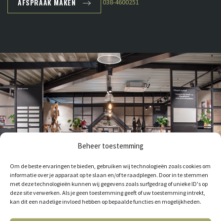
AFSPRAAK MAKEN
038-4600251
Beheer toestemming
Om de beste ervaringen te bieden, gebruiken wij technologieën zoals cookies om
informatie over je apparaat op te slaan en/of te raadplegen. Door in te stemmen
met deze technologieën kunnen wij gegevens zoals surfgedrag of unieke ID's op
deze site verwerken. Als je geen toestemming geeft of uw toestemming intrekt,
kan dit een nadelige invloed hebben op bepaalde functies en mogelijkheden.