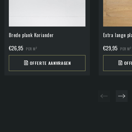
Brede plank Koriander
Extra lange p
€
26,95
€
29,95
2
2
PER M
PER M
OFFERTE AANVRAGEN
OFF