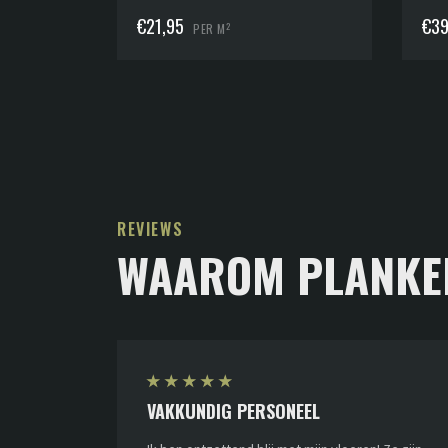
€
21,95
€
39
2
PER M
REVIEWS
WAAROM PLANKE
★
★
★
★
★
VAKKUNDIG PERSONEEL