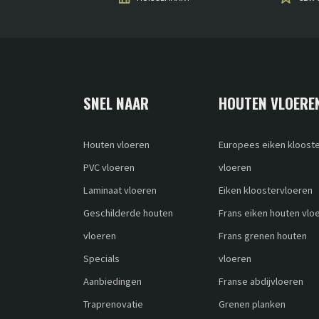
SNEL NAAR
HOUTEN VLOERE
Houten vloeren
Europees eiken kloost
PVC vloeren
vloeren
Laminaat vloeren
Eiken kloostervloeren
Geschilderde houten
Frans eiken houten vlo
vloeren
Frans grenen houten
Specials
vloeren
Aanbiedingen
Franse abdijvloeren
Traprenovatie
Grenen planken