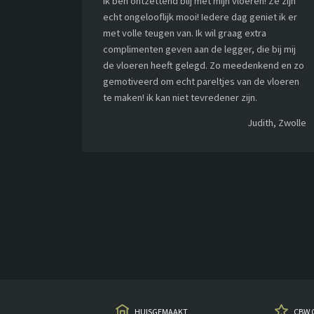
Ik ben ontzettend blij met mijn vloeren! Ze zijn
echt ongelooflijk mooi! Iedere dag geniet ik er
met volle teugen van. Ik wil graag extra
complimenten geven aan de legger, die bij mij
de vloeren heeft gelegd. Zo meedenkend en zo
gemotiveerd om echt pareltjes van de vloeren
te maken! ik kan niet tevredener zijn.
Judith, Zwolle
HUISGEMAAKT
CBW 