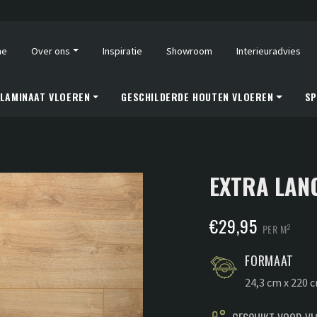
me
Over ons
Inspiratie
Showroom
Interieuradvies
LAMINAAT VLOEREN
GESCHILDERDE HOUTEN VLOEREN
SP
EXTRA LAN
€
29,95
2
PER M
FORMAAT
24,3 cm x 220 