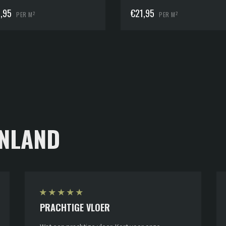
,95
€
21,95
2
2
PER M
PER M
NLAND
★
★
★
★
★
PRACHTIGE VLOER