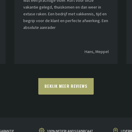
Wat een prachtige vloer. Kort voor onze
vakantie gelegd, thuiskomen en dan weer in
extase raken. Een bedrijf met vakkennis, tijd en
begrip voor de klant en perfecte afwerking. Een
absolute aanrader
Hans, Meppel
BEKIJK MEER REVIEWS
GARANTIE
100% NEDERLANDS FABRICAAT
LEVERI