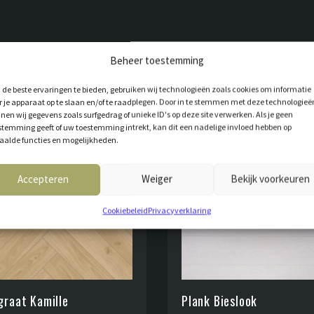
T VOOR JOU
Beheer toestemming
de beste ervaringen te bieden, gebruiken wij technologieën zoals cookies om informatie
r je apparaat op te slaan en/of te raadplegen. Door in te stemmen met deze technologieë
nen wij gegevens zoals surfgedrag of unieke ID's op deze site verwerken. Als je geen
stemming geeft of uw toestemming intrekt, kan dit een nadelige invloed hebben op
aalde functies en mogelijkheden.
Accepteren
Weiger
Bekijk voorkeuren
Cookiebeleid
Privacyverklaring
graat Kamille
Plank Bieslook