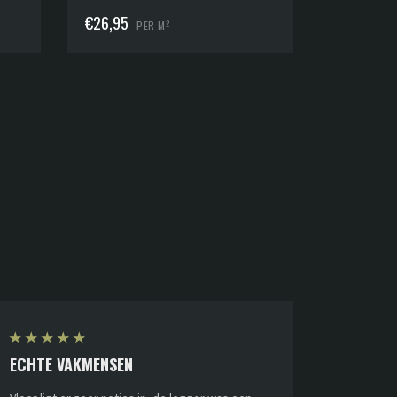
€
26,95
2
PER M
★
★
★
★
★
ECHTE VAKMENSEN