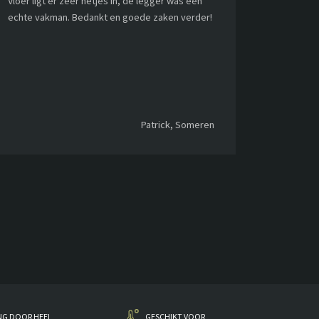
Vloer ligt er zeer netjes in, de legger was een
echte vakman. Bedankt en goede zaken verder!
Patrick, Someren
NG DOOR HEEL
GESCHIKT VOOR