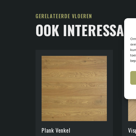
GERELATEERDE VLOEREN
OOK INTERESSAN
Om 
ove
kun
toe
bep
Plank Venkel
Vis