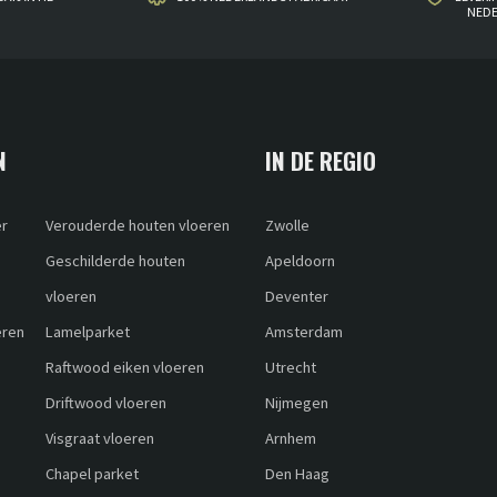
NED
N
IN DE REGIO
er
Verouderde houten vloeren
Zwolle
Geschilderde houten
Apeldoorn
vloeren
Deventer
eren
Lamelparket
Amsterdam
Raftwood eiken vloeren
Utrecht
Driftwood vloeren
Nijmegen
Visgraat vloeren
Arnhem
Chapel parket
Den Haag