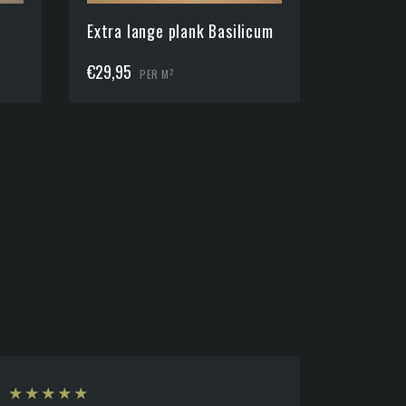
Extra lange plank Basilicum
€
29,95
2
PER M
★
★
★
★
★