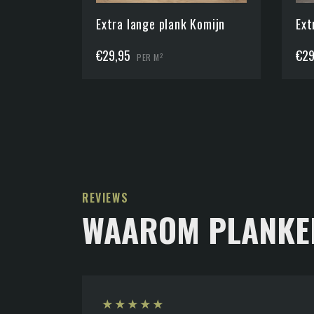
Extra lange plank Komijn
Ext
€
29,95
€
29
2
PER M
REVIEWS
WAAROM PLANKE
★
★
★
★
★