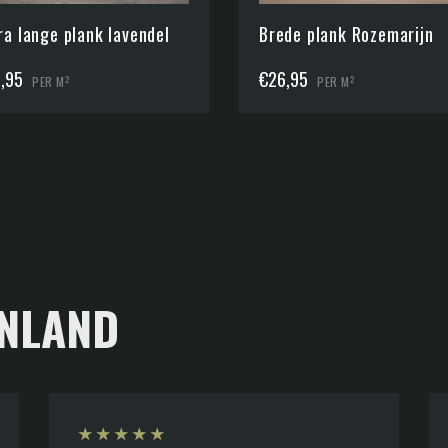
ra lange plank lavendel
Brede plank Rozemarijn
,95
€
26,95
2
2
PER M
PER M
NLAND
★
★
★
★
★