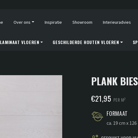
me
Over ons
Inspiratie
Showroom
Interieuradvies
LAMINAAT VLOEREN
GESCHILDERDE HOUTEN VLOEREN
SP
PLANK BIE
€
21,95
2
PER M
FORMAAT
ca. 19 cm x 12