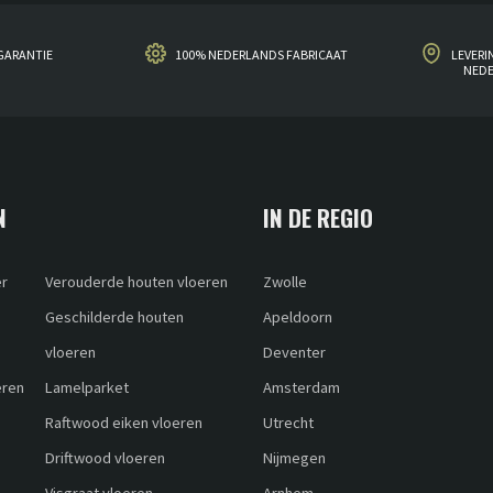
GARANTIE
100% NEDERLANDS FABRICAAT
LEVERI
NED
N
IN DE REGIO
er
Verouderde houten vloeren
Zwolle
Geschilderde houten
Apeldoorn
vloeren
Deventer
eren
Lamelparket
Amsterdam
Raftwood eiken vloeren
Utrecht
Driftwood vloeren
Nijmegen