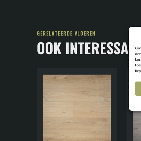
GERELATEERDE VLOEREN
OOK INTERESSAN
Om 
ove
kun
toe
bep