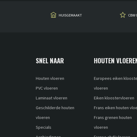
HUISGEMAAKT
CBW 
SNEL NAAR
HOUTEN VLOERE
Houten vloeren
Europees eiken kloost
PVC vloeren
vloeren
Laminaat vloeren
Eiken kloostervloeren
Geschilderde houten
Frans eiken houten vlo
vloeren
Frans grenen houten
Specials
vloeren