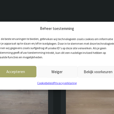
Beheer toestemming
T VOOR JOU
de beste ervaringen te bieden, gebruiken wij technologieën zoals cookies om informatie
r je apparaat op te slaan en/of te raadplegen. Door in te stemmen met deze technologieë
nen wij gegevens zoals surfgedrag of unieke ID's op deze site verwerken. Als je geen
stemming geeft of uw toestemming intrekt, kan dit een nadelige invloed hebben op
aalde functies en mogelijkheden.
Accepteren
Weiger
Bekijk voorkeuren
Cookiebeleid
Privacyverklaring