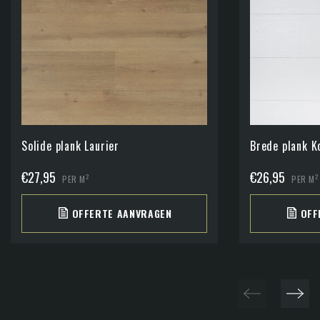
Solide plank Laurier
Brede plank K
€
27,95
€
26,95
2
2
PER M
PER M
OFFERTE AANVRAGEN
OFF