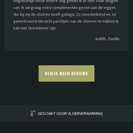
ongelooflijk mooi! Iedere dag geniet ik er met volle teugen
van. Ik wil graag extra complimenten geven aan de legger,
die bij mij de vloeren heeft gelegd. Zo meedenkend en zo
gemotiveerd om echt pareltjes van de vloeren te maken! ik
kan niet tevredener zijn.
Judith, Zwolle
BEKIJK MEER REVIEWS
HUISGEMAAKT