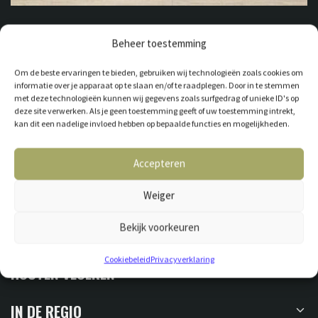
Beheer toestemming
Om de beste ervaringen te bieden, gebruiken wij technologieën zoals cookies om
informatie over je apparaat op te slaan en/of te raadplegen. Door in te stemmen
met deze technologieën kunnen wij gegevens zoals surfgedrag of unieke ID's op
deze site verwerken. Als je geen toestemming geeft of uw toestemming intrekt,
kan dit een nadelige invloed hebben op bepaalde functies en mogelijkheden.
GESCHIKT VOOR VLOERVERWARMING
Accepteren
Weiger
Bekijk voorkeuren
SNEL NAAR
Cookiebeleid
Privacyverklaring
HOUTEN VLOEREN
IN DE REGIO