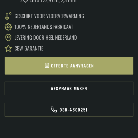
23,8 cm x 122,9 cm, 2,5 mm
€36,95.
€29,95.
GESCHIKT VOOR VLOERVERWARMING
100% NEDERLANDS FABRICAAT
LEVERING DOOR HEEL NEDERLAND
CBW GARANTIE
OFFERTE AANVRAGEN
AFSPRAAK MAKEN
038-4600251