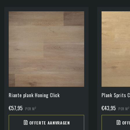
Riante plank Honing Click
Plank Sprits C
€
57,95
€
43,95
2
2
PER M
PER M
OFFERTE AANVRAGEN
OFF