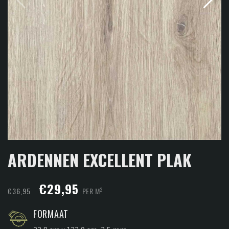
ARDENNEN EXCELLENT PLAK
Oorspronkelijke
Huidige
€
29,95
2
€
36,95
PER M
prijs
prijs
FORMAAT
was:
is: