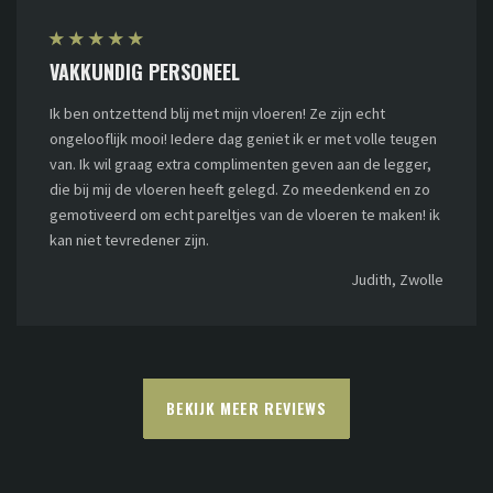
★
★
★
★
★
VAKKUNDIG PERSONEEL
Ik ben ontzettend blij met mijn vloeren! Ze zijn echt
ongelooflijk mooi! Iedere dag geniet ik er met volle teugen
van. Ik wil graag extra complimenten geven aan de legger,
die bij mij de vloeren heeft gelegd. Zo meedenkend en zo
gemotiveerd om echt pareltjes van de vloeren te maken! ik
kan niet tevredener zijn.
Judith, Zwolle
BEKIJK MEER REVIEWS