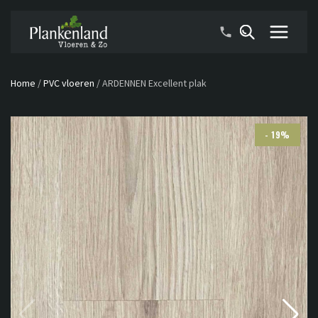
Home
/
PVC vloeren
/
ARDENNEN Excellent plak
- 19%