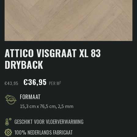
ATTICO VISGRAAT XL 83
DRYBACK
Oorspronkelijke
Huidige
€
36,95
2
€
43,95
PER M
prijs
prijs
FORMAAT
was:
is:
15,3 cm x 76,5 cm, 2,5 mm
€43,95.
€36,95.
GESCHIKT VOOR VLOERVERWARMING
100% NEDERLANDS FABRICAAT