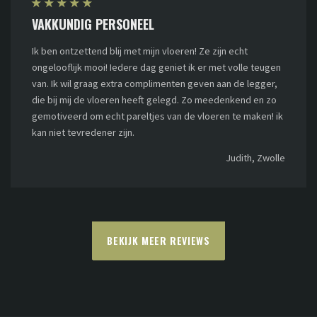
★
★
★
★
★
VAKKUNDIG PERSONEEL
Ik ben ontzettend blij met mijn vloeren! Ze zijn echt
ongelooflijk mooi! Iedere dag geniet ik er met volle teugen
van. Ik wil graag extra complimenten geven aan de legger,
die bij mij de vloeren heeft gelegd. Zo meedenkend en zo
gemotiveerd om echt pareltjes van de vloeren te maken! ik
kan niet tevredener zijn.
Judith, Zwolle
BEKIJK MEER REVIEWS