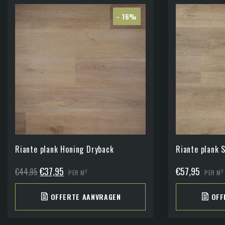
- 16%
Riante plank Honing Dryback
Riante plank 
Oorspronkelijke
Huidige
€
37,95
€
57,95
€
44,95
2
2
PER M
PER M
prijs
prijs
OFFERTE AANVRAGEN
OFF
was:
is:
€44,95.
€37,95.