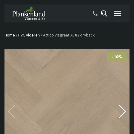
Home
/
PVC vloeren
/
Attico visgraat XL 83 dryback
- 16%