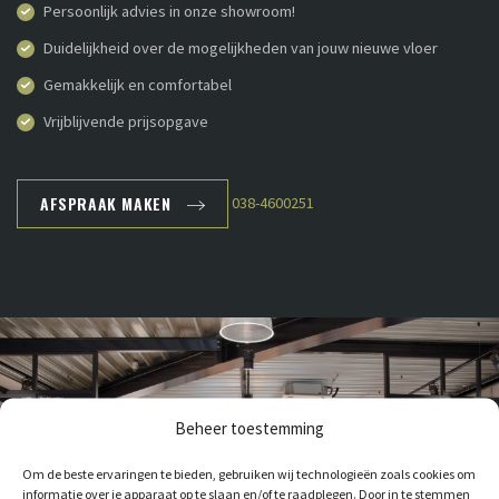
Persoonlijk advies in onze showroom!
Duidelijkheid over de mogelijkheden van jouw nieuwe vloer
Gemakkelijk en comfortabel
Vrijblijvende prijsopgave
AFSPRAAK MAKEN
038-4600251
Beheer toestemming
Om de beste ervaringen te bieden, gebruiken wij technologieën zoals cookies om
informatie over je apparaat op te slaan en/of te raadplegen. Door in te stemmen