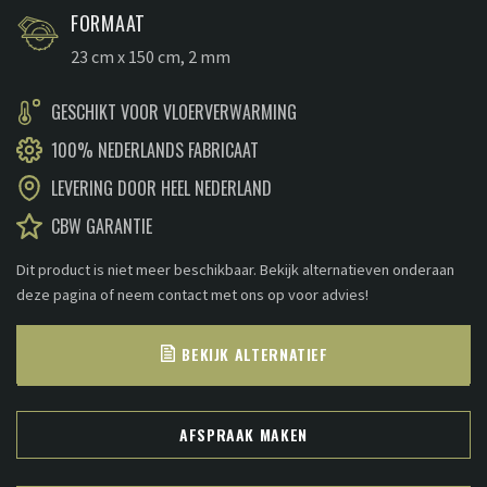
prijs
prijs
FORMAAT
was:
is:
23 cm x 150 cm, 2 mm
€49,95.
€46,50.
GESCHIKT VOOR VLOERVERWARMING
100% NEDERLANDS FABRICAAT
LEVERING DOOR HEEL NEDERLAND
CBW GARANTIE
Dit product is niet meer beschikbaar. Bekijk alternatieven onderaan
deze pagina of neem contact met ons op voor advies!
BEKIJK ALTERNATIEF
AFSPRAAK MAKEN