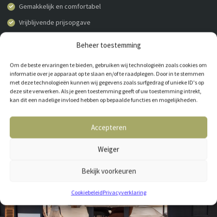
Gemakkelijk en comfortabel
Vrijblijvende prijsopgave
Beheer toestemming
AFSPRAAK MAKEN
038-4600251
Om de beste ervaringen te bieden, gebruiken wij technologieën zoals cookies om
informatie over je apparaat op te slaan en/of te raadplegen. Door in te stemmen
met deze technologieën kunnen wij gegevens zoals surfgedrag of unieke ID's op
deze site verwerken. Als je geen toestemming geeft of uw toestemming intrekt,
kan dit een nadelige invloed hebben op bepaalde functies en mogelijkheden.
Accepteren
Weiger
Bekijk voorkeuren
Cookiebeleid
Privacyverklaring