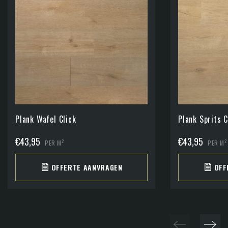
Plank Wafel Click
Plank Sprits C
€
43,95
€
43,95
2
2
PER M
PER M
OFFERTE AANVRAGEN
OFF