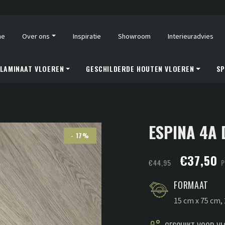
me
Over ons
Inspiratie
Showroom
Interieuradvies
LAMINAAT VLOEREN
GESCHILDERDE HOUTEN VLOEREN
SP
ESPINA 4A
- 17%
Oorspronk
H
€
37,50
€
44,95
P
prijs
p
FORMAAT
was:
is
15 cm x 75 cm,
€44,95.
€