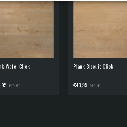
nk Wafel Click
Plank Biscuit Click
,95
€
43,95
2
2
PER M
PER M