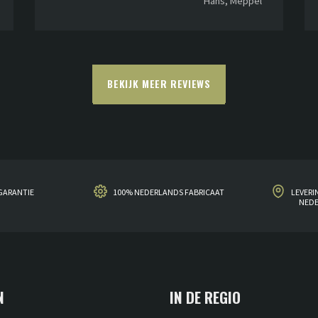
Hans, Meppel
BEKIJK MEER REVIEWS
GARANTIE
100% NEDERLANDS FABRICAAT
LEVERI
NED
N
IN DE REGIO