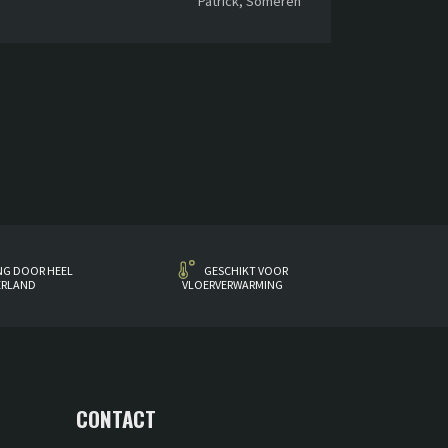
Patrick, Someren
NG DOOR HEEL
GESCHIKT VOOR
ERLAND
VLOERVERWARMING
CONTACT