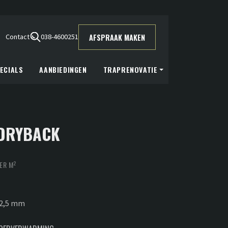
was:
is:
€44,95.
€37,50.
AFSPRAAK MAKEN
Contact
038-4600251
ECIALS
AANBIEDINGEN
TRAPRENOVATIE
 DRYBACK
elijke
uidige
2
ER M
rijs
:
 2,5 mm
37,50.