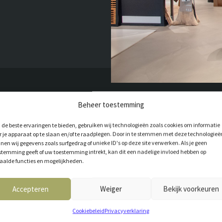
Beheer toestemming
de beste ervaringen te bieden, gebruiken wij technologieën zoals cookies om informatie
r je apparaat op te slaan en/of te raadplegen. Door in te stemmen met deze technologieë
nen wij gegevens zoals surfgedrag of unieke ID's op deze site verwerken. Als je geen
stemming geeft of uw toestemming intrekt, kan dit een nadelige invloed hebben op
aalde functies en mogelijkheden.
T VOOR JOU
Accepteren
Weiger
Bekijk voorkeuren
Cookiebeleid
Privacyverklaring