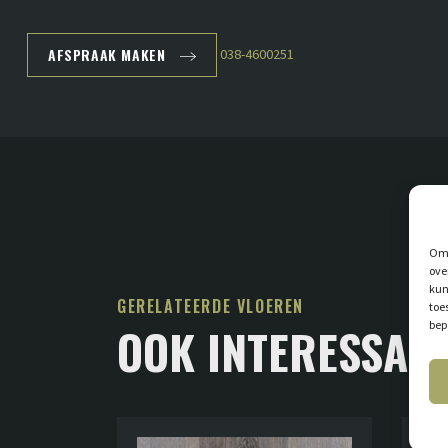
AFSPRAAK MAKEN
038-4600251
Om 
ove
kun
GERELATEERDE VLOEREN
toe
bep
OOK INTERESSAN