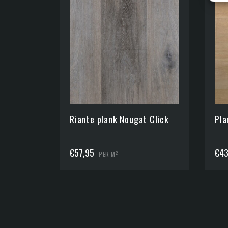
Riante plank Nougat Click
Pla
€
57,95
€
43
2
PER M