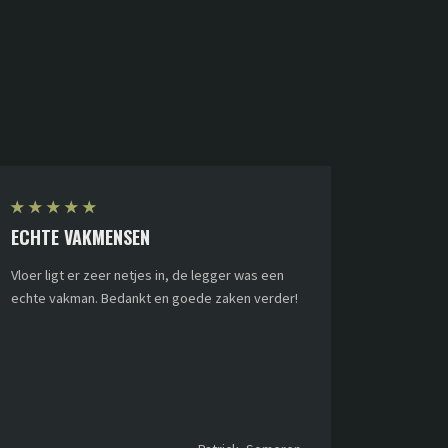
★
★
★
★
★
ECHTE VAKMENSEN
Vloer ligt er zeer netjes in, de legger was een
echte vakman. Bedankt en goede zaken verder!