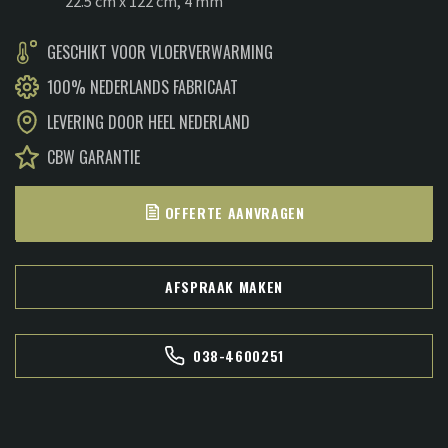
22.5 cm x 122 cm, 4 mm
€34,95.
€32,95.
GESCHIKT VOOR VLOERVERWARMING
100% NEDERLANDS FABRICAAT
LEVERING DOOR HEEL NEDERLAND
CBW GARANTIE
OFFERTE AANVRAGEN
AFSPRAAK MAKEN
038-4600251