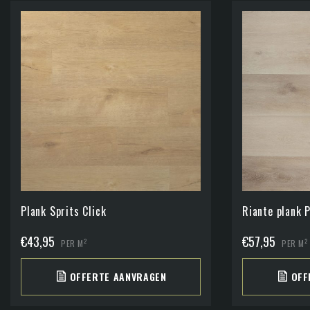
Plank Sprits Click
Riante plank 
€
43,95
€
57,95
2
2
PER M
PER M
OFFERTE AANVRAGEN
OFF