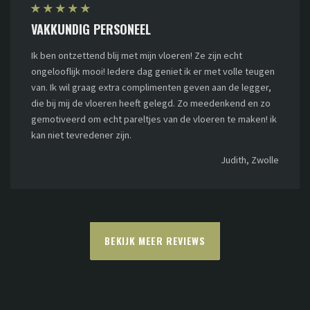
★
★
★
★
★
VAKKUNDIG PERSONEEL
Ik ben ontzettend blij met mijn vloeren! Ze zijn echt
ongelooflijk mooi! Iedere dag geniet ik er met volle teugen
van. Ik wil graag extra complimenten geven aan de legger,
die bij mij de vloeren heeft gelegd. Zo meedenkend en zo
gemotiveerd om echt pareltjes van de vloeren te maken! ik
kan niet tevredener zijn.
Judith, Zwolle
BEKIJK MEER REVIEWS