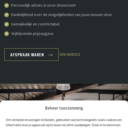
Persoonlijk advies in onze showroom!
Duidelijkheid over de mogelijkheden van jouw nieuwe vloer
Gemakkelijk en comfortabel
Vrijblijvende prijsopgave
AFSPRAAK MAKEN
038-4600251
Beheer toestemming
Om de beste ervaringen te bieden, gebruiken wij technologieën zoals cookies om
informatie over je apparaat op te slaan en/of te raadplegen. Door in te stemmen