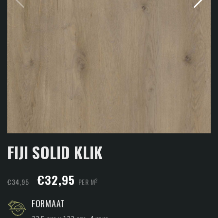
FIJI SOLID KLIK
Oorspronkelijke
Huidige
€
32,95
2
€
34,95
PER M
prijs
prijs
FORMAAT
was:
is: