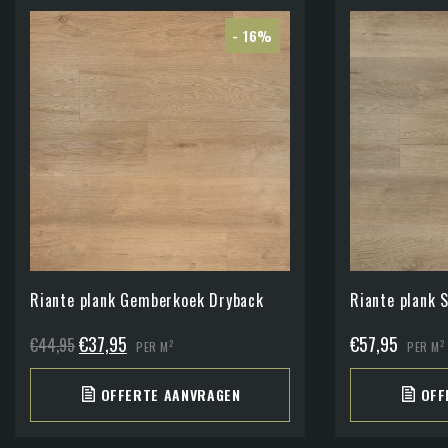
- 16%
Riante plank Gemberkoek Dryback
Riante plank 
Oorspronkelijke
Huidige
€
37,95
€
57,95
€
44,95
2
2
PER M
PER M
prijs
prijs
OFFERTE AANVRAGEN
OFF
was:
is:
€44,95.
€37,95.