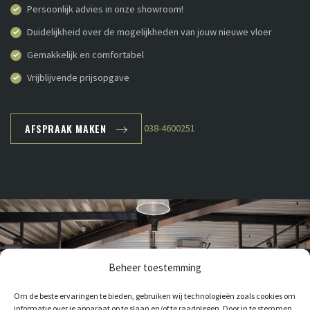
Persoonlijk advies in onze showroom!
Duidelijkheid over de mogelijkheden van jouw nieuwe vloer
Gemakkelijk en comfortabel
Vrijblijvende prijsopgave
AFSPRAAK MAKEN
038-4600251
Beheer toestemming
Om de beste ervaringen te bieden, gebruiken wij technologieën zoals cookies om
informatie over je apparaat op te slaan en/of te raadplegen. Door in te stemmen