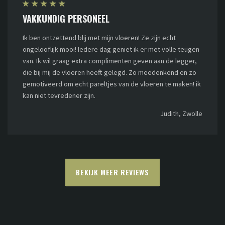
★
★
★
★
★
VAKKUNDIG PERSONEEL
Ik ben ontzettend blij met mijn vloeren! Ze zijn echt
ongelooflijk mooi! Iedere dag geniet ik er met volle teugen
van. Ik wil graag extra complimenten geven aan de legger,
die bij mij de vloeren heeft gelegd. Zo meedenkend en zo
gemotiveerd om echt pareltjes van de vloeren te maken! ik
kan niet tevredener zijn.
Judith, Zwolle
BEKIJK MEER REVIEWS