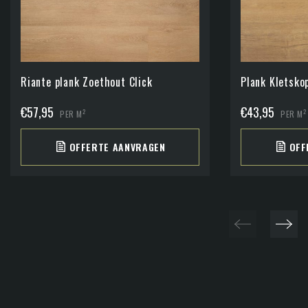
Riante plank Zoethout Click
Plank Kletskop
€
57,95
€
43,95
2
2
PER M
PER M
OFFERTE AANVRAGEN
OFF