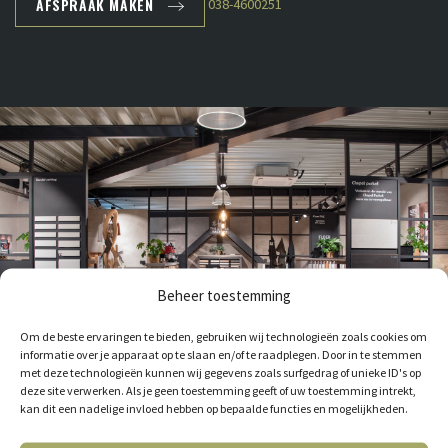
AFSPRAAK MAKEN
038-4600251
Beheer toestemming
Om de beste ervaringen te bieden, gebruiken wij technologieën zoals cookies om
informatie over je apparaat op te slaan en/of te raadplegen. Door in te stemmen
met deze technologieën kunnen wij gegevens zoals surfgedrag of unieke ID's op
deze site verwerken. Als je geen toestemming geeft of uw toestemming intrekt,
kan dit een nadelige invloed hebben op bepaalde functies en mogelijkheden.