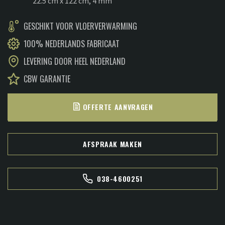
22.5 cm x 122 cm, 4 mm
€34,95.
€32,95.
GESCHIKT VOOR VLOERVERWARMING
100% NEDERLANDS FABRICAAT
LEVERING DOOR HEEL NEDERLAND
CBW GARANTIE
OFFERTE AANVRAGEN
AFSPRAAK MAKEN
038-4600251