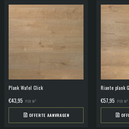
Plank Wafel Click
Riante plank 
€
43,95
€
57,95
2
2
PER M
PER M
OFFERTE AANVRAGEN
OFF