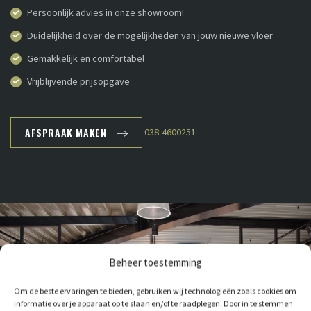
Persoonlijk advies in onze showroom!
Duidelijkheid over de mogelijkheden van jouw nieuwe vloer
Gemakkelijk en comfortabel
Vrijblijvende prijsopgave
AFSPRAAK MAKEN
038-4600251
Beheer toestemming
Om de beste ervaringen te bieden, gebruiken wij technologieën zoals cookies om
informatie over je apparaat op te slaan en/of te raadplegen. Door in te stemmen