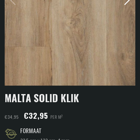
MALTA SOLID KLIK
Oorspronkelijke
Huidige
€
32,95
2
€
34,95
PER M
prijs
prijs
FORMAAT
was:
is: