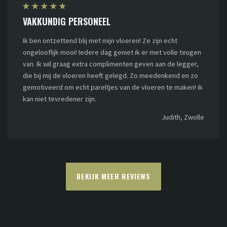
★
★
★
★
★
VAKKUNDIG PERSONEEL
Ik ben ontzettend blij met mijn vloeren! Ze zijn echt
ongelooflijk mooi! Iedere dag geniet ik er met volle teugen
van. Ik wil graag extra complimenten geven aan de legger,
die bij mij de vloeren heeft gelegd. Zo meedenkend en zo
gemotiveerd om echt pareltjes van de vloeren te maken! ik
kan niet tevredener zijn.
Judith, Zwolle
BEKIJK MEER REVIEWS