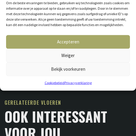
Om de beste ervaringen te bieden, gebruiken wij technologieën zoals cookies om
informatie over je apparaat op te slaan en/of te raadplegen. Door in te stemmen
met deze technologieën kunnen wij gegevens zoals surfgedrag of unieke ID's op
deze site verwerken. Als je geen toestemming geeft of uw toestemming intrekt,
kan dit een nadelige invloed hebben op bepaalde functies en mogelijkheden.
Accepteren
Weiger
Bekijk voorkeuren
Cookiebeleid
Privacyverklaring
GERELATEERDE VLOEREN
OOK INTERESSANT
VOOR JOU