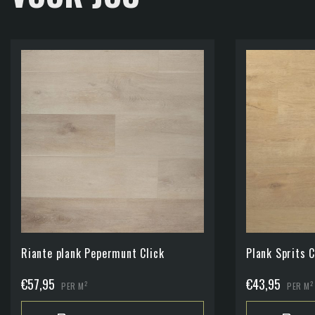
Riante plank Pepermunt Click
Plank Sprits C
€
57,95
€
43,95
2
2
PER M
PER M