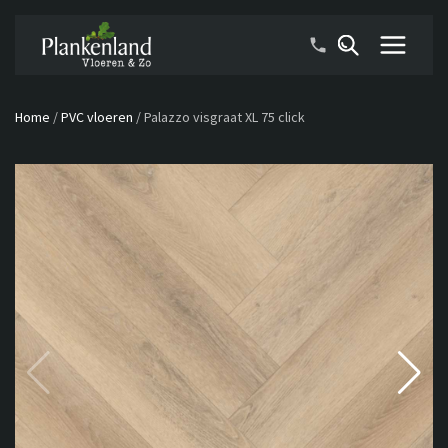
Home
/
PVC vloeren
/
Palazzo visgraat XL 75 click