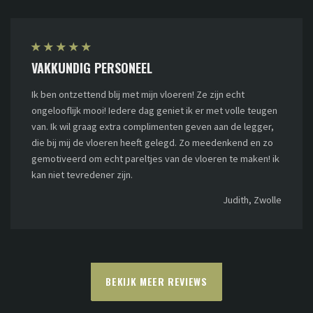
★
★
★
★
★
VAKKUNDIG PERSONEEL
Ik ben ontzettend blij met mijn vloeren! Ze zijn echt
ongelooflijk mooi! Iedere dag geniet ik er met volle teugen
van. Ik wil graag extra complimenten geven aan de legger,
die bij mij de vloeren heeft gelegd. Zo meedenkend en zo
gemotiveerd om echt pareltjes van de vloeren te maken! ik
kan niet tevredener zijn.
Judith, Zwolle
BEKIJK MEER REVIEWS