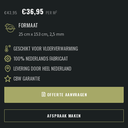
Oorspronkelijke
Huidige
€
36,95
2
€
43,95
PER M
prijs
prijs
FORMAAT
was:
is:
25 cm x 153 cm, 2,5 mm
€43,95.
€36,95.
GESCHIKT VOOR VLOERVERWARMING
100% NEDERLANDS FABRICAAT
LEVERING DOOR HEEL NEDERLAND
CBW GARANTIE
OFFERTE AANVRAGEN
AFSPRAAK MAKEN