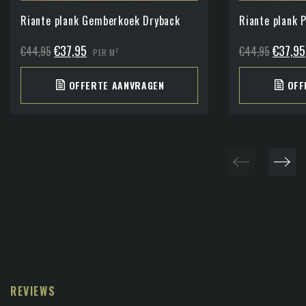
Riante plank Gemberkoek Dryback
Riante plank 
Oorspronkelijke
Huidige
Oorspro
€
37,95
€
37,95
€
44,95
€
44,95
2
PER M
prijs
prijs
prijs
OFFERTE AANVRAGEN
OFF
was:
is:
was:
€44,95.
€37,95.
€44,95
REVIEWS