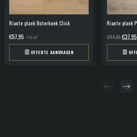
Riante plank Boterkoek Click
Riante plank 
Oorspro
€
57,95
€
37,95
€
44,95
2
PER M
prijs
OFFERTE AANVRAGEN
OFF
was:
€44,95