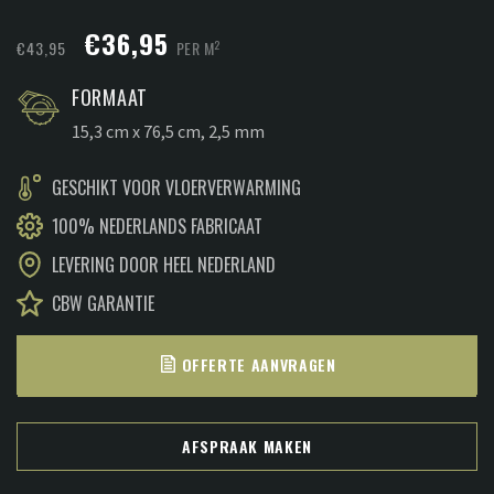
Oorspronkelijke
Huidige
€
36,95
2
€
43,95
PER M
prijs
prijs
FORMAAT
was:
is:
15,3 cm x 76,5 cm, 2,5 mm
€43,95.
€36,95.
GESCHIKT VOOR VLOERVERWARMING
100% NEDERLANDS FABRICAAT
LEVERING DOOR HEEL NEDERLAND
CBW GARANTIE
OFFERTE AANVRAGEN
AFSPRAAK MAKEN