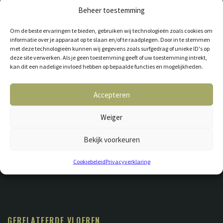
Beheer toestemming
Om de beste ervaringen te bieden, gebruiken wij technologieën zoals cookies om
informatie over je apparaat op te slaan en/of te raadplegen. Door in te stemmen
met deze technologieën kunnen wij gegevens zoals surfgedrag of unieke ID's op
deze site verwerken. Als je geen toestemming geeft of uw toestemming intrekt,
kan dit een nadelige invloed hebben op bepaalde functies en mogelijkheden.
Accepteren
Weiger
Bekijk voorkeuren
Cookiebeleid
Privacyverklaring
GERELATEERDE VLOEREN