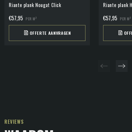
Riante plank Nougat Click
Riante plank 
€
57,95
€
57,95
2
2
PER M
PER M
OFFERTE AANVRAGEN
OFF
REVIEWS