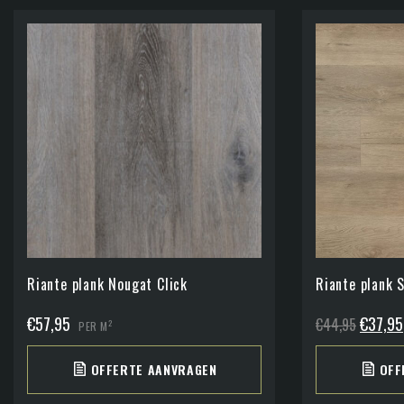
Riante plank Nougat Click
Riante plank 
Oorspro
€
57,95
€
37,95
€
44,95
2
PER M
prijs
OFFERTE AANVRAGEN
OFF
was:
€44,95