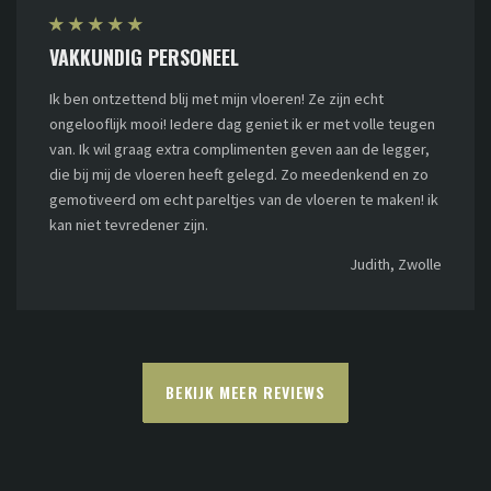
★
★
★
★
★
VAKKUNDIG PERSONEEL
Ik ben ontzettend blij met mijn vloeren! Ze zijn echt
ongelooflijk mooi! Iedere dag geniet ik er met volle teugen
van. Ik wil graag extra complimenten geven aan de legger,
die bij mij de vloeren heeft gelegd. Zo meedenkend en zo
gemotiveerd om echt pareltjes van de vloeren te maken! ik
kan niet tevredener zijn.
Judith, Zwolle
BEKIJK MEER REVIEWS