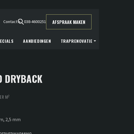
was:
is:
€39,95.
€33,75.
AFSPRAAK MAKEN
Contact
038-4600251
ECIALS
AANBIEDINGEN
TRAPRENOVATIE
0 DRYBACK
elijke
uidige
2
ER M
rijs
:
cm, 2,5 mm
33,75.