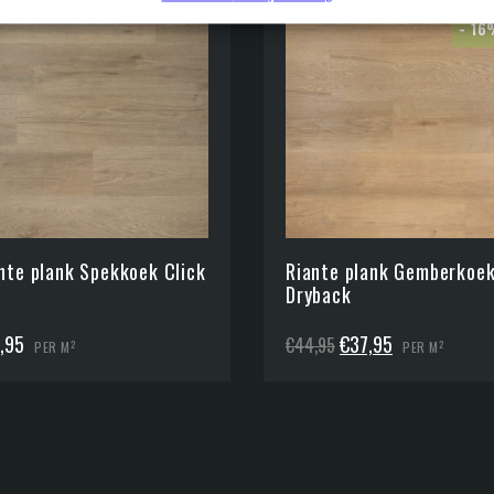
- 1
nte plank Spekkoek Click
Riante plank Gemberkoe
Dryback
Oorspronkelijke
Huidige
,95
€
37,95
€
44,95
2
2
PER M
PER M
prijs
prijs
was:
is:
€44,95.
€37,95.