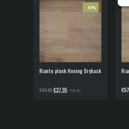
- 16%
Riante plank Honing Dryback
Ria
Oorspronkelijke
Huidige
€
37,95
€
57
€
44,95
2
PER M
prijs
prijs
was:
is:
€44,95.
€37,95.