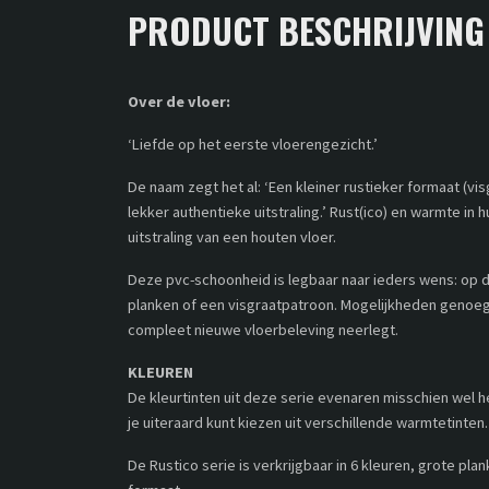
PRODUCT BESCHRIJVING
Over de vloer:
‘Liefde op het eerste vloerengezicht.’
De naam zegt het al: ‘Een kleiner rustieker formaat (vi
lekker authentieke uitstraling.’ Rust(ico) en warmte in 
uitstraling van een houten vloer.
Deze pvc-schoonheid is legbaar naar ieders wens: op d
planken of een visgraatpatroon. Mogelijkheden genoeg
compleet nieuwe vloerbeleving neerlegt.
KLEUREN
De kleurtinten uit deze serie evenaren misschien wel h
je uiteraard kunt kiezen uit verschillende warmtetinten.
De Rustico serie is verkrijgbaar in 6 kleuren, grote pla