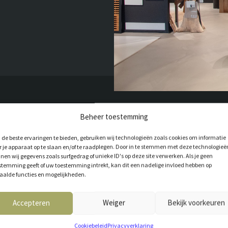
Beheer toestemming
de beste ervaringen te bieden, gebruiken wij technologieën zoals cookies om informatie
r je apparaat op te slaan en/of te raadplegen. Door in te stemmen met deze technologieë
nen wij gegevens zoals surfgedrag of unieke ID's op deze site verwerken. Als je geen
stemming geeft of uw toestemming intrekt, kan dit een nadelige invloed hebben op
T VOOR JOU
aalde functies en mogelijkheden.
Accepteren
Weiger
Bekijk voorkeuren
Cookiebeleid
Privacyverklaring