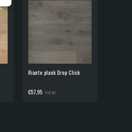
6%
k
Riante plank Drop Click
€
57,95
2
PER M