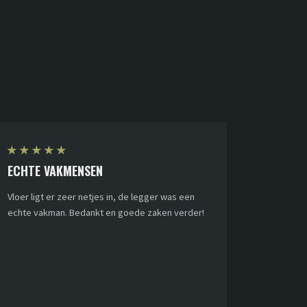
★
★
★
★
★
ECHTE VAKMENSEN
Vloer ligt er zeer netjes in, de legger was een
echte vakman. Bedankt en goede zaken verder!