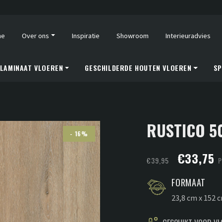
me
Over ons
Inspiratie
Showroom
Interieuradvies
LAMINAAT VLOEREN
GESCHILDERDE HOUTEN VLOEREN
SP
RUSTICO 5
- 16%
Oorspronk
H
€
33,75
€
39,95
P
prijs
p
FORMAAT
was:
is
23,8 cm x 152 
€39,95.
€