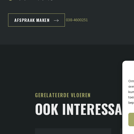
AFSPRAAK MAKEN
038-4600251
Om 
ove
kun
GERELATEERDE VLOEREN
toe
OOK INTERESSAN
bep