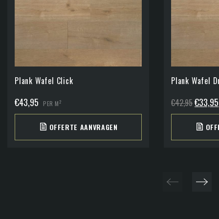
Plank Wafel Click
Plank Wafel D
Oorspro
€
43,95
€
33,95
€
42,95
2
PER M
prijs
OFFERTE AANVRAGEN
OFF
was:
€42,95