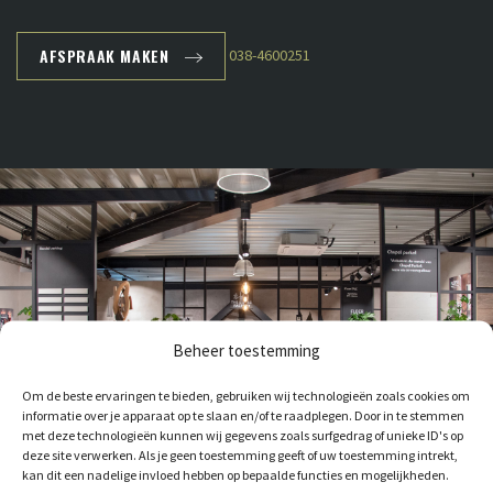
AFSPRAAK MAKEN
038-4600251
Beheer toestemming
Om de beste ervaringen te bieden, gebruiken wij technologieën zoals cookies om
informatie over je apparaat op te slaan en/of te raadplegen. Door in te stemmen
met deze technologieën kunnen wij gegevens zoals surfgedrag of unieke ID's op
deze site verwerken. Als je geen toestemming geeft of uw toestemming intrekt,
kan dit een nadelige invloed hebben op bepaalde functies en mogelijkheden.