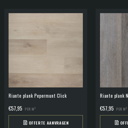
Riante plank Pepermunt Click
Riante plank 
€
57,95
€
57,95
2
2
PER M
PER M
OFFERTE AANVRAGEN
OFF