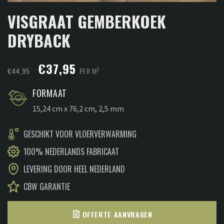
VISGRAAT GEMBERKOEK
DRYBACK
Oorspronkelijke
Huidige
€
37,95
2
€
44,95
PER M
prijs
prijs
FORMAAT
was:
is:
15,24 cm x 76,2 cm, 2,5 mm
€44,95.
€37,95.
GESCHIKT VOOR VLOERVERWARMING
100% NEDERLANDS FABRICAAT
LEVERING DOOR HEEL NEDERLAND
CBW GARANTIE
OFFERTE AANVRAGEN