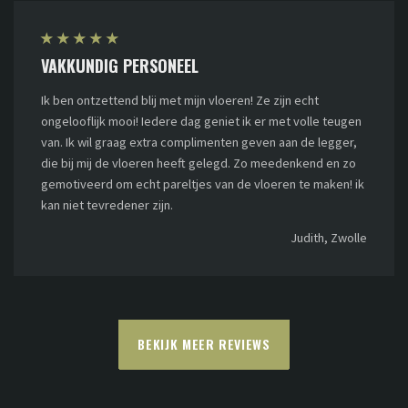
★
★
★
★
★
VAKKUNDIG PERSONEEL
Ik ben ontzettend blij met mijn vloeren! Ze zijn echt
ongelooflijk mooi! Iedere dag geniet ik er met volle teugen
van. Ik wil graag extra complimenten geven aan de legger,
die bij mij de vloeren heeft gelegd. Zo meedenkend en zo
gemotiveerd om echt pareltjes van de vloeren te maken! ik
kan niet tevredener zijn.
Judith, Zwolle
BEKIJK MEER REVIEWS