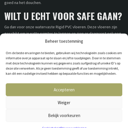
goed na het douchen.
WILT U ECHT VOOR SAFE GAAN?
Ga dan voor onze watervaste Rigid PVC vloeren. Deze vloeren zijn
geschikt om in natte ruimtes te leggen en zien er daarnaast ook nog
eens natuurgetrouw uit. Onze PVC vloeren zijn er in verschillende
Beheer toestemming
dessins, van hout tot aan tegels.
Om de beste ervaringen te bieden, gebruiken wij technologieën zoals cookies om
informatie over je apparaat op te slaan en/of te raadplegen. Door in te stemmen
met deze technologieën kunnen wij gegevens zoals surfgedrag of unieke ID's op
deze site verwerken. Als je geen toestemming geeft of uw toestemming intrekt,
kan dit een nadelige invloed hebben op bepaalde functies en mogelijkheden.
Accepteren
Weiger
GESCHIKT VOOR VLOERVERWARMING
Bekijk voorkeuren