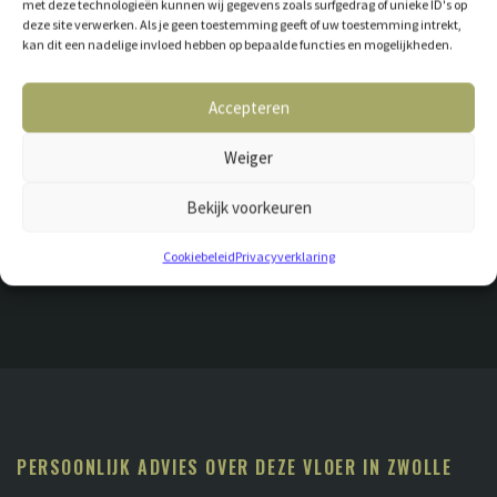
met deze technologieën kunnen wij gegevens zoals surfgedrag of unieke ID's op
De scherpe en gedurfde patronen van een geweven tapijt. Een
deze site verwerken. Als je geen toestemming geeft of uw toestemming intrekt,
collectie die een hard oppervlak zacht doet aanvoelen.
kan dit een nadelige invloed hebben op bepaalde functies en mogelijkheden.
Chipps is leverbaar in 15 of 18 mm dik, per plaat van 244 cm lang en 59
Accepteren
cm breed. Bovenstaande prijs is gebaseerd op 15 mm dik, per m²
PRODUCTEIGENSCHAPPEN
Weiger
Bekijk voorkeuren
Cookiebeleid
Privacyverklaring
PERSOONLIJK ADVIES OVER DEZE VLOER IN ZWOLLE