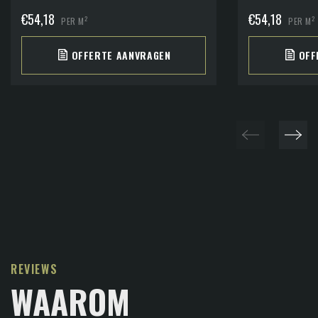
€
54,18
€
54,18
2
2
PER M
PER M
OFFERTE AANVRAGEN
OFF
REVIEWS
WAAROM