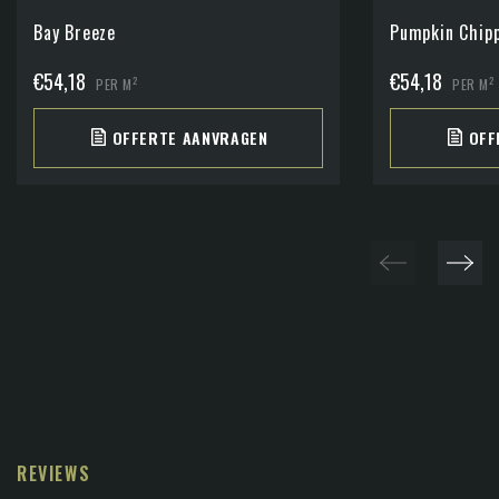
Bay Breeze
Pumpkin Chip
€
54,18
€
54,18
2
2
PER M
PER M
OFFERTE AANVRAGEN
OFF
REVIEWS