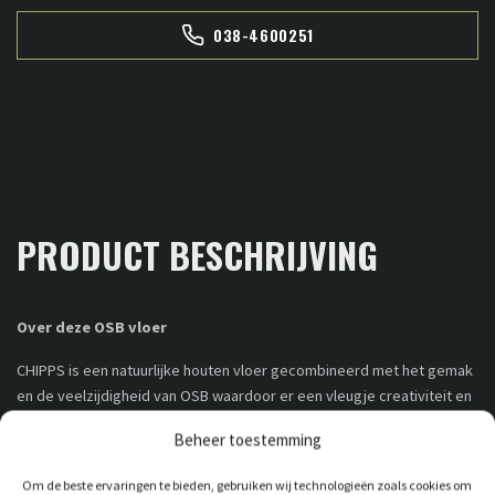
038-4600251
PRODUCT BESCHRIJVING
Over deze OSB vloer
CHIPPS is een natuurlijke houten vloer gecombineerd met het gemak
en de veelzijdigheid van OSB waardoor er een vleugje creativiteit en
design aan toegevoegd wordt. Een gebruiksvriendelijke, praktische
Beheer toestemming
oplossing voor vloeren, wanden en plafonds die tegelijkertijd een
opvallende designkeuze is. Bijna onmogelijk te weerstaan!
Om de beste ervaringen te bieden, gebruiken wij technologieën zoals cookies om