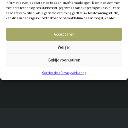
informatie over je apparaat op te slaan en/of te raadplegen. Door in te stemmen
Waarom zou je tegen de stroom ingaan? Deze platen laten zien waar
met deze technologieën kunnen wij gegevens zoals surfgedrag of unieke ID's op
ze van gemaakt zijn: houtsnippers. De karakteristieke, rokerige
deze site verwerken. Als je geen toestemming geeft of uw toestemming intrekt,
smaken van WoodChipps. Prachtige kleuren die jouw interieur een
kan dit een nadelige invloed hebben op bepaalde functies en mogelijkheden.
bijzondere twist geven.
Accepteren
Chipps is leverbaar in 15 of 18 mm dik, per plaat van 244 cm lang en 59
cm breed. Bovenstaande prijs is gebaseerd op 15 mm dik, per m².
Weiger
PRODUCTEIGENSCHAPPEN
Bekijk voorkeuren
Cookiebeleid
Privacyverklaring