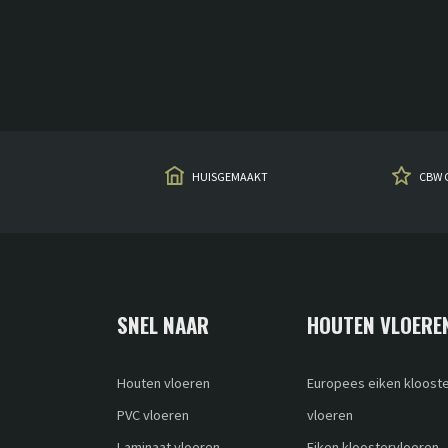
HUISGEMAAKT
CBW 
SNEL NAAR
HOUTEN VLOERE
Houten vloeren
Europees eiken kloost
PVC vloeren
vloeren
Laminaat vloeren
Eiken kloostervloeren