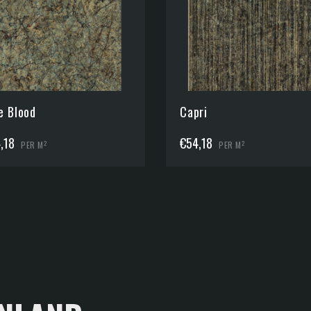
e Blood
Capri
,18
€
54,18
2
2
PER M
PER M