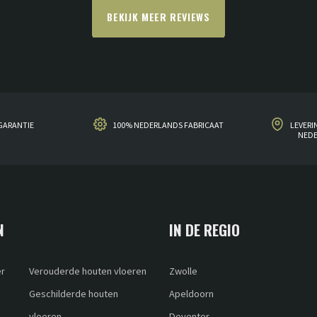
BEKIJK MEER REVIEWS
GARANTIE
100% NEDERLANDS FABRICAAT
LEVERI
NED
N
IN DE REGIO
er
Verouderde houten vloeren
Zwolle
Geschilderde houten
Apeldoorn
vloeren
Deventer