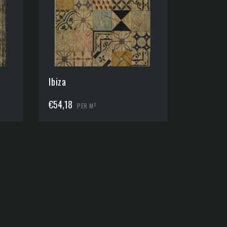
Ibiza
€
54,18
2
PER M