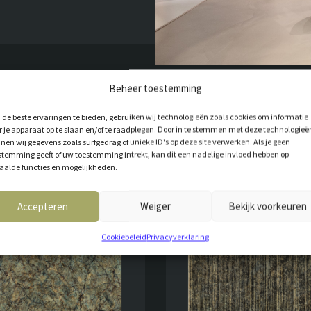
Beheer toestemming
de beste ervaringen te bieden, gebruiken wij technologieën zoals cookies om informatie
r je apparaat op te slaan en/of te raadplegen. Door in te stemmen met deze technologieë
nen wij gegevens zoals surfgedrag of unieke ID's op deze site verwerken. Als je geen
stemming geeft of uw toestemming intrekt, kan dit een nadelige invloed hebben op
aalde functies en mogelijkheden.
T VOOR JOU
Accepteren
Weiger
Bekijk voorkeuren
Cookiebeleid
Privacyverklaring