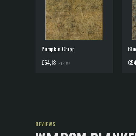
Pumpkin Chipp
Blu
€
54,18
€
54
2
PER M
REVIEWS