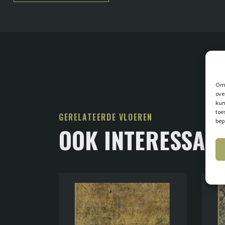
Om 
ove
kun
toe
GERELATEERDE VLOEREN
bep
OOK INTERESSAN