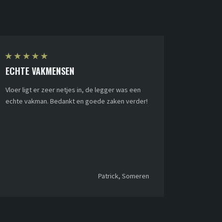
★
★
★
★
★
ECHTE VAKMENSEN
Vloer ligt er zeer netjes in, de legger was een
echte vakman. Bedankt en goede zaken verder!
Patrick, Someren