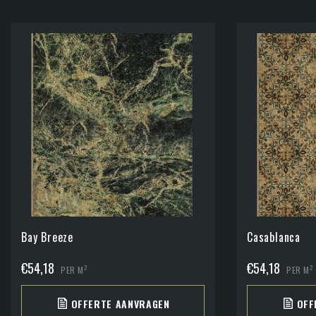
Bay Breeze
Casablanca
€
54,18
€
54,18
2
2
PER M
PER M
OFFERTE AANVRAGEN
OFF