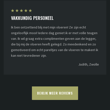
★
★
★
★
★
VAKKUNDIG PERSONEEL
Ik ben ontzettend blij met mijn vloeren! Ze zijn echt
ongelooflijk mooi! Iedere dag geniet ik er met volle teugen
van. Ik wil graag extra complimenten geven aan de legger,
die bij mij de vloeren heeft gelegd. Zo meedenkend en zo
gemotiveerd om echt pareltjes van de vloeren te maken! ik
kan niet tevredener zijn.
Judith, Zwolle
BEKIJK MEER REVIEWS