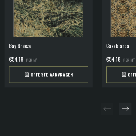
Bay Breeze
Casablanca
€
54,18
€
54,18
2
2
PER M
PER M
OFFERTE AANVRAGEN
OFF