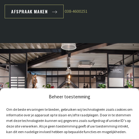
AFSPRAAK MAKEN
038-4600251
Beheer toestemming
Om de beste ervaringen te bieden, gebruiken wij technologieën zoals cookies om
informatie over je apparaat op te slaan en/of te raadplegen. Door in te stemmen
met deze technologieën kunnen wij gegevens zoals surfgedrag of unieke ID's op
deze site verwerken. Als je geen toestemming geeft of uw toestemming intrekt,
kan dit een nadelige invloed hebben op bepaalde functies en mogelijkheden.