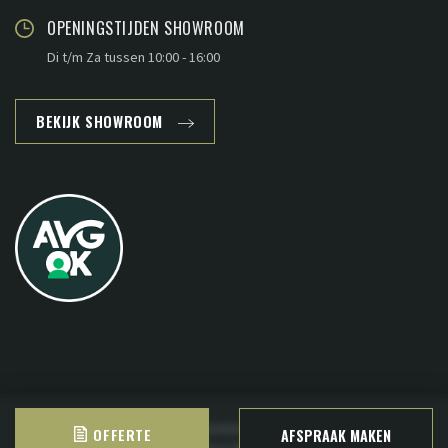
OPENINGSTIJDEN SHOWROOM
Di t/m Za tussen 10:00 - 16:00
BEKIJK SHOWROOM
Copyright © 2026 - www.plankenland.nl ·
Sitemap
·
Privacy
OFFERTE
AFSPRAAK MAKEN
Deze website is ontwikkeld door
B&S Media Internetmarketing