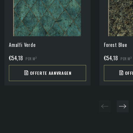
Amalfi Verde
Forest Blue
€
54,18
€
54,18
2
2
PER M
PER M
OFFERTE AANVRAGEN
OFF