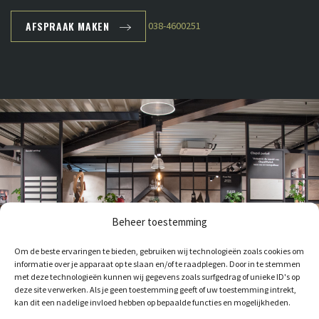
AFSPRAAK MAKEN
038-4600251
Beheer toestemming
Om de beste ervaringen te bieden, gebruiken wij technologieën zoals cookies om
informatie over je apparaat op te slaan en/of te raadplegen. Door in te stemmen
met deze technologieën kunnen wij gegevens zoals surfgedrag of unieke ID's op
deze site verwerken. Als je geen toestemming geeft of uw toestemming intrekt,
kan dit een nadelige invloed hebben op bepaalde functies en mogelijkheden.