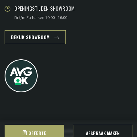
OPENINGSTIJDEN SHOWROOM
Di t/m Za tussen 10:00 - 16:00
BEKIJK SHOWROOM
Copyright © 2026 - www.plankenland.nl ·
Sitemap
·
Privacy
OFFERTE
AFSPRAAK MAKEN
Deze website is ontwikkeld door
B&S Media Internetmarketing