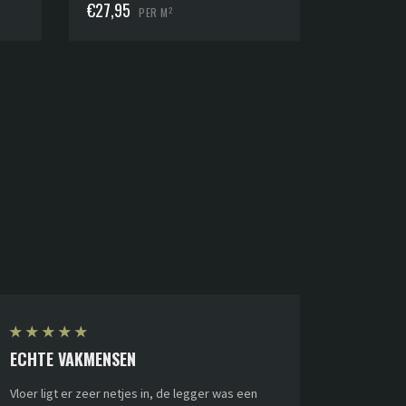
€
27,95
2
PER M
★
★
★
★
★
ECHTE VAKMENSEN
Vloer ligt er zeer netjes in, de legger was een