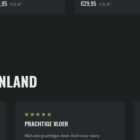
,95
€
29,95
2
2
PER M
PER M
NLAND
★
★
★
★
★
PRACHTIGE VLOER
Wat een prachtige vloer. Kort voor onze