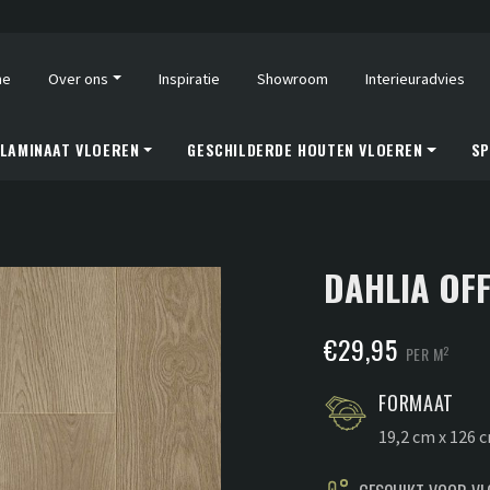
me
Over ons
Inspiratie
Showroom
Interieuradvies
LAMINAAT VLOEREN
GESCHILDERDE HOUTEN VLOEREN
SP
DAHLIA OFF
€
29,95
2
PER M
FORMAAT
19,2 cm x 126 