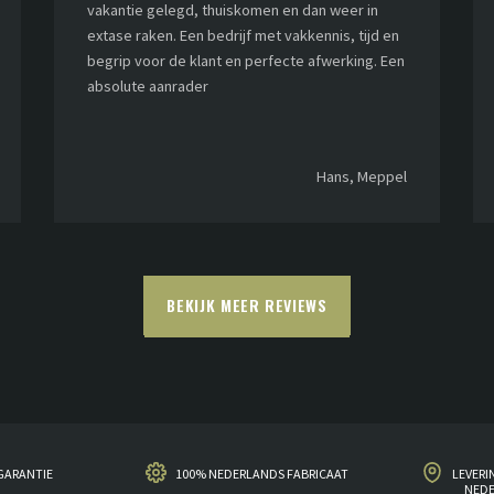
vakantie gelegd, thuiskomen en dan weer in
extase raken. Een bedrijf met vakkennis, tijd en
begrip voor de klant en perfecte afwerking. Een
absolute aanrader
Hans, Meppel
BEKIJK MEER REVIEWS
GARANTIE
100% NEDERLANDS FABRICAAT
LEVERI
NED