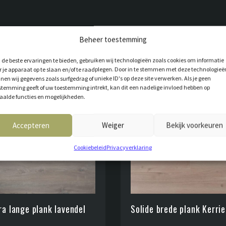
T VOOR JOU
Beheer toestemming
de beste ervaringen te bieden, gebruiken wij technologieën zoals cookies om informatie
r je apparaat op te slaan en/of te raadplegen. Door in te stemmen met deze technologieë
nen wij gegevens zoals surfgedrag of unieke ID's op deze site verwerken. Als je geen
stemming geeft of uw toestemming intrekt, kan dit een nadelige invloed hebben op
aalde functies en mogelijkheden.
Accepteren
Weiger
Bekijk voorkeuren
Cookiebeleid
Privacyverklaring
ra lange plank lavendel
Solide brede plank Kerrie