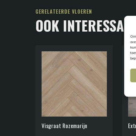
GERELATEERDE VLOEREN
OOK INTERESSAN
Om 
ove
kun
toe
bep
Visgraat Rozemarijn
Ext