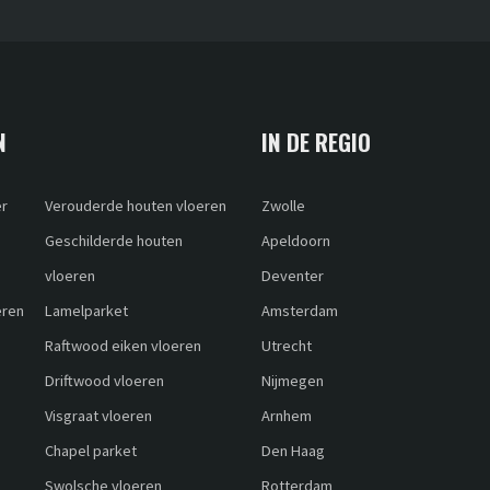
N
IN DE REGIO
er
Verouderde houten vloeren
Zwolle
Geschilderde houten
Apeldoorn
vloeren
Deventer
eren
Lamelparket
Amsterdam
Raftwood eiken vloeren
Utrecht
Driftwood vloeren
Nijmegen
Visgraat vloeren
Arnhem
Chapel parket
Den Haag
Swolsche vloeren
Rotterdam