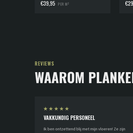
€
39,95
€
29
2
PER M
REVIEWS
WAAROM PLANKE
★
★
★
★
★
VAKKUNDIG PERSONEEL
Ik ben ontzettend blij met mijn vloeren! Ze zijn