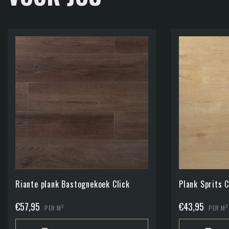
Riante plank Bastognekoek Click
Plank Sprits C
€
57,95
€
43,95
2
2
PER M
PER M