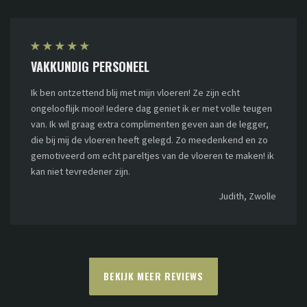
★
★
★
★
★
VAKKUNDIG PERSONEEL
Ik ben ontzettend blij met mijn vloeren! Ze zijn echt
ongelooflijk mooi! Iedere dag geniet ik er met volle teugen
van. Ik wil graag extra complimenten geven aan de legger,
die bij mij de vloeren heeft gelegd. Zo meedenkend en zo
gemotiveerd om echt pareltjes van de vloeren te maken! ik
kan niet tevredener zijn.
Judith, Zwolle
BEKIJK MEER REVIEWS