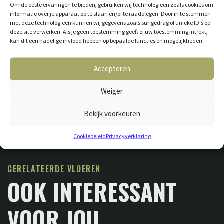
Om de beste ervaringen te bieden, gebruiken wij technologieën zoals cookies om
informatie over je apparaat op te slaan en/of te raadplegen. Door in te stemmen
met deze technologieën kunnen wij gegevens zoals surfgedrag of unieke ID's op
deze site verwerken. Als je geen toestemming geeft of uw toestemming intrekt,
kan dit een nadelige invloed hebben op bepaalde functies en mogelijkheden.
Accepteren
Weiger
Bekijk voorkeuren
Cookiebeleid
Privacyverklaring
GERELATEERDE VLOEREN
OOK INTERESSANT
VOOR JOU