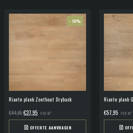
- 16%
Riante plank Zoethout Dryback
Riante plank 
Oorspronkelijke
Huidige
€
37,95
€
57,95
€
44,95
2
2
PER M
PER M
prijs
prijs
OFFERTE AANVRAGEN
OFF
was:
is: