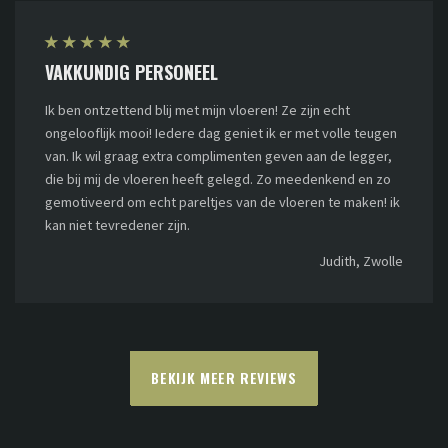
★
★
★
★
★
VAKKUNDIG PERSONEEL
Ik ben ontzettend blij met mijn vloeren! Ze zijn echt
ongelooflijk mooi! Iedere dag geniet ik er met volle teugen
van. Ik wil graag extra complimenten geven aan de legger,
die bij mij de vloeren heeft gelegd. Zo meedenkend en zo
gemotiveerd om echt pareltjes van de vloeren te maken! ik
kan niet tevredener zijn.
Judith, Zwolle
BEKIJK MEER REVIEWS