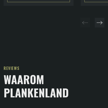
€44,95.
€37,95.
REVIEWS
WAAROM
PLANKENLAND