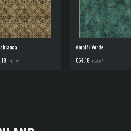
ablanca
Amalfi Verde
,18
€
54,18
2
2
PER M
PER M