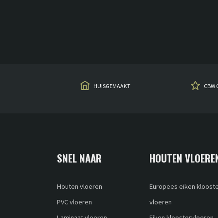
HUISGEMAAKT
CBW 
SNEL NAAR
HOUTEN VLOERE
Houten vloeren
Europees eiken kloost
PVC vloeren
vloeren
Laminaat vloeren
Eiken kloostervloeren