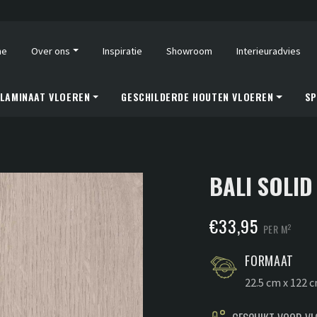
me
Over ons
Inspiratie
Showroom
Interieuradvies
LAMINAAT VLOEREN
GESCHILDERDE HOUTEN VLOEREN
SP
BALI SOLID
€
33,95
2
PER M
FORMAAT
22.5 cm x 122 