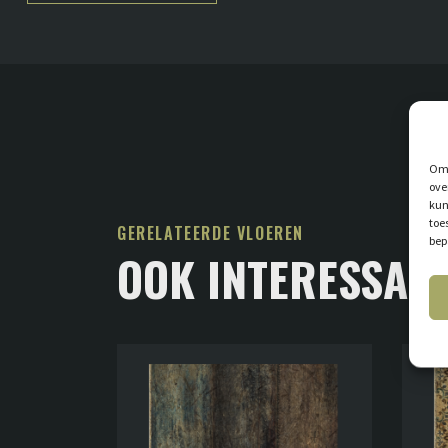
Om 
ove
kun
toe
GERELATEERDE VLOEREN
bep
OOK INTERESSAN