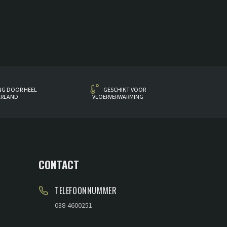
NG DOOR HEEL
GESCHIKT VOOR
ERLAND
VLOERVERWARMING
CONTACT
TELEFOONNUMMER
038-4600251