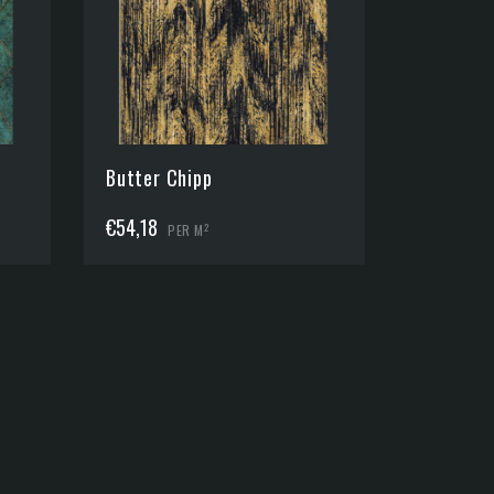
Butter Chipp
€
54,18
2
PER M