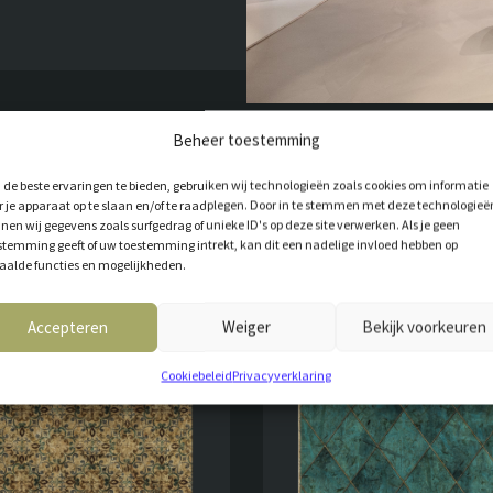
Beheer toestemming
de beste ervaringen te bieden, gebruiken wij technologieën zoals cookies om informatie
r je apparaat op te slaan en/of te raadplegen. Door in te stemmen met deze technologieë
nen wij gegevens zoals surfgedrag of unieke ID's op deze site verwerken. Als je geen
stemming geeft of uw toestemming intrekt, kan dit een nadelige invloed hebben op
aalde functies en mogelijkheden.
T VOOR JOU
Accepteren
Weiger
Bekijk voorkeuren
Cookiebeleid
Privacyverklaring