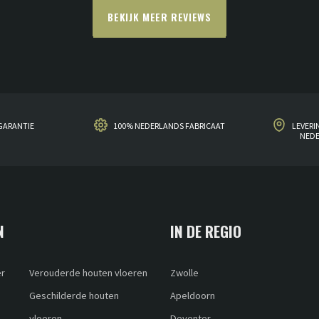
BEKIJK MEER REVIEWS
GARANTIE
100% NEDERLANDS FABRICAAT
LEVERI
NED
N
IN DE REGIO
er
Verouderde houten vloeren
Zwolle
Geschilderde houten
Apeldoorn
vloeren
Deventer