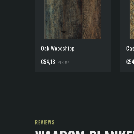
Oak Woodchipp
Cas
€
54,18
€
54
2
PER M
REVIEWS