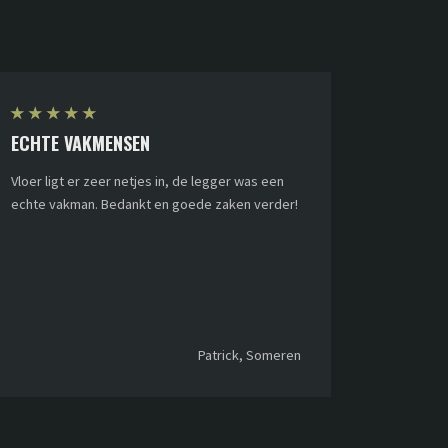
★
★
★
★
★
ECHTE VAKMENSEN
Vloer ligt er zeer netjes in, de legger was een
echte vakman. Bedankt en goede zaken verder!
Patrick, Someren